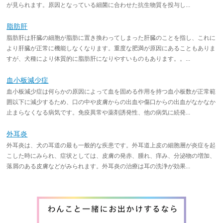
が見られます。原因となっている細菌に合わせた抗生物質を投与し...
脂肪肝
脂肪肝は肝臓の細胞が脂肪に置き換わってしまった肝臓のことを指し、これに
より肝臓が正常に機能しなくなります。重度な肥満が原因にあることもありま
すが、犬種により体質的に脂肪肝になりやすいものもあります。。...
血小板減少症
血小板減少症は何らかの原因によって血を固める作用を持つ血小板数が正常範
囲以下に減少するため、口の中や皮膚からの出血や傷口からの出血がなかなか
止まらなくなる病気です。免疫異常や薬剤誘発性、他の病気に続発...
外耳炎
外耳炎は、犬の耳道の最も一般的な疾患です。外耳道上皮の細胞層が炎症を起
こした時にみられ、症状としては、皮膚の発赤、腫れ、痒み、分泌物の増加、
落屑のある皮膚などがみられます。外耳炎の治療は耳の洗浄が効果...