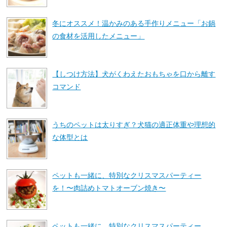
冬にオススメ！温かみのある手作りメニュー「お鍋
の食材を活用したメニュー」
【しつけ方法】犬がくわえたおもちゃを口から離す
コマンド
うちのペットは太りすぎ？犬猫の適正体重や理想的
な体型とは
ペットも一緒に、特別なクリスマスパーティー
を！〜肉詰めトマトオーブン焼き〜
ペットも一緒に、特別なクリスマスパーティー