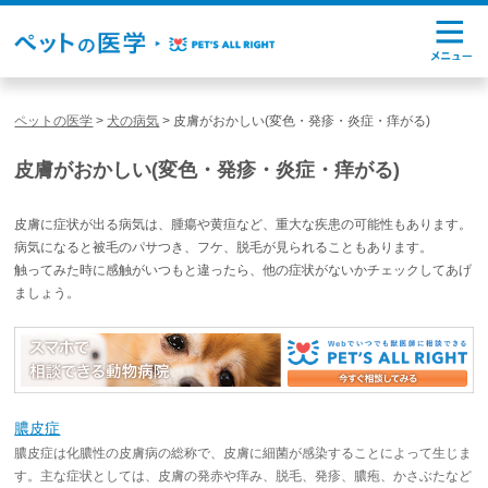
ペットの医学
>
犬の病気
>
皮膚がおかしい(変色・発疹・炎症・痒がる)
皮膚がおかしい(変色・発疹・炎症・痒がる)
皮膚に症状が出る病気は、腫瘍や黄疸など、重大な疾患の可能性もあります。
病気になると被毛のパサつき、フケ、脱毛が見られることもあります。
触ってみた時に感触がいつもと違ったら、他の症状がないかチェックしてあげ
ましょう。
膿皮症
膿皮症は化膿性の皮膚病の総称で、皮膚に細菌が感染することによって生じま
す。主な症状としては、皮膚の発赤や痒み、脱毛、発疹、膿疱、かさぶたなど