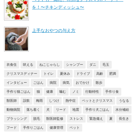
を！〜チキンディッシュ〜
上手なおやつの与え方
衣食住
吠える
ねこじゃらし
シャンプー
ダニ
毛玉
クリスマスディナー
トイレ
夏休み
ドライブ
高齢
肥満
インタビュー
ごはん
病院
病気
おでかけ
散歩
手作り猫ごはん
猫
健康
噛む
ノミ
行動特性
手作り食
獣医師
誤飲
梅雨
しつけ
熱中症
ペットとクリスマス
うなる
動物病院
落ち着く
犬
リード
地震
手作り犬ごはん
水分補給
ブラッシング
脱毛
獣医師監修
ストレス
緊急備え
夏
長生き
フード
手作りごはん
健康管理
ペット