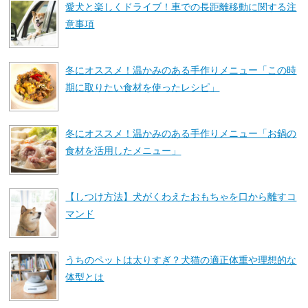
愛犬と楽しくドライブ！車での長距離移動に関する注
意事項
冬にオススメ！温かみのある手作りメニュー「この時
期に取りたい食材を使ったレシピ」
冬にオススメ！温かみのある手作りメニュー「お鍋の
食材を活用したメニュー」
【しつけ方法】犬がくわえたおもちゃを口から離すコ
マンド
うちのペットは太りすぎ？犬猫の適正体重や理想的な
体型とは