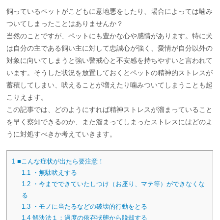
飼っているペットがこどもに意地悪をしたり、場合によっては噛み
ついてしまったことはありませんか？
当然のことですが、ペットにも豊かな心や感情があります。特に犬
は自分の主である飼い主に対して忠誠心が強く、愛情が自分以外の
対象に向いてしまうと強い警戒心と不安感を持ちやすいと言われて
います。そうした状況を放置しておくとペットの精神的ストレスが
蓄積してしまい、吠えることが増えたり噛みついてしまうことも起
こりえます。
この記事では、どのようにすれば精神ストレスが溜まっていること
を早く察知できるのか、また溜まってしまったストレスにはどのよ
うに対処すべきか考えていきます。
1
■こんな症状が出たら要注意！
1.1
・無駄吠えする
1.2
・今までできていたしつけ（お座り、マテ等）ができなくな
る
1.3
・モノに当たるなどの破壊的行動をとる
1.4
解決法１：過度の依存状態から脱却する