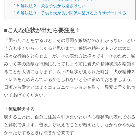
1.5
解決法２：犬を子供から遠ざけない
1.6
解決法３：子供と犬が良い関係を築けるようサポートする
■こんな症状が出たら要注意！
「困ったことをするけど、その原因が嫉妬なのかわからない」とい
う方も多くいらっしゃると思います。嫉妬や精神ストレスは犬に
様々な行動をとらせますが、その表れ方は様々です。そのため、噛
みつく等の危険な行動になってしまう前に愛犬の精神状態を察知す
ることが大切になります。以下の症状が見られた時は、犬が精神ス
トレスをため込んでいるかもしれないと心に留めておきましょう。
日頃から愛犬とはよくコミュニケーションを取り、異変に早く気づ
いてあげてください。
・無駄吠えする
吠えることは、自分に注意を引きたいという心理状態の表れである
と解釈できます。普段より吠えることが増えたり、なかなかやめな
かったりするときは注意が必要です。