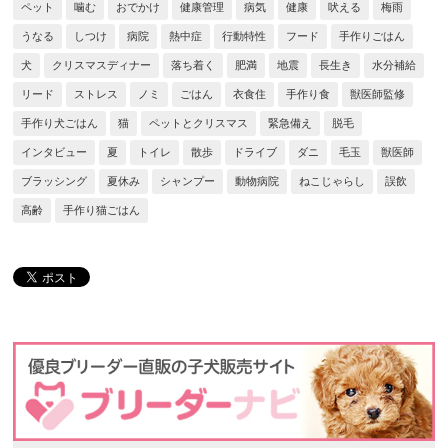
ペット
噛む
おでかけ
健康管理
病気
健康
吠える
梅雨
うなる
しつけ
病院
熱中症
行動特性
フード
手作りごはん
犬
クリスマスディナー
落ち着く
肥満
地震
長生き
水分補給
リード
ストレス
ノミ
ごはん
衣食住
手作り食
獣医師監修
手作り犬ごはん
猫
ペットとクリスマス
緊急備え
脱毛
インタビュー
夏
トイレ
散歩
ドライブ
ダニ
毛玉
獣医師
ブラッシング
夏休み
シャンプー
動物病院
ねこじゃらし
誤飲
高齢
手作り猫ごはん