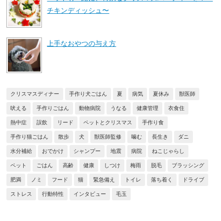
チキンディッシュ〜
上手なおやつの与え方
クリスマスディナー
手作り犬ごはん
夏
病気
夏休み
獣医師
吠える
手作りごはん
動物病院
うなる
健康管理
衣食住
熱中症
誤飲
リード
ペットとクリスマス
手作り食
手作り猫ごはん
散歩
犬
獣医師監修
噛む
長生き
ダニ
水分補給
おでかけ
シャンプー
地震
病院
ねこじゃらし
ペット
ごはん
高齢
健康
しつけ
梅雨
脱毛
ブラッシング
肥満
ノミ
フード
猫
緊急備え
トイレ
落ち着く
ドライブ
ストレス
行動特性
インタビュー
毛玉