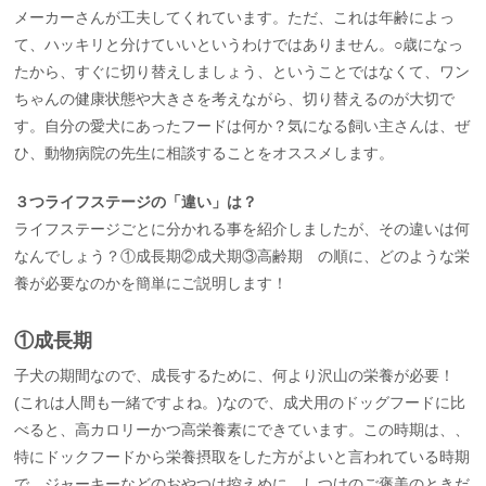
メーカーさんが工夫してくれています。ただ、これは年齢によっ
て、ハッキリと分けていいというわけではありません。○歳になっ
たから、すぐに切り替えしましょう、ということではなくて、ワン
ちゃんの健康状態や大きさを考えながら、切り替えるのが大切で
す。自分の愛犬にあったフードは何か？気になる飼い主さんは、ぜ
ひ、動物病院の先生に相談することをオススメします。
３つライフステージの「違い」は？
ライフステージごとに分かれる事を紹介しましたが、その違いは何
なんでしょう？①成長期②成犬期③高齢期 の順に、どのような栄
養が必要なのかを簡単にご説明します！
①成長期
子犬の期間なので、成長するために、何より沢山の栄養が必要！
(これは人間も一緒ですよね。)なので、成犬用のドッグフードに比
べると、高カロリーかつ高栄養素にできています。この時期は、、
特にドックフードから栄養摂取をした方がよいと言われている時期
で、ジャーキーなどのおやつは控えめに、しつけのご褒美のときだ