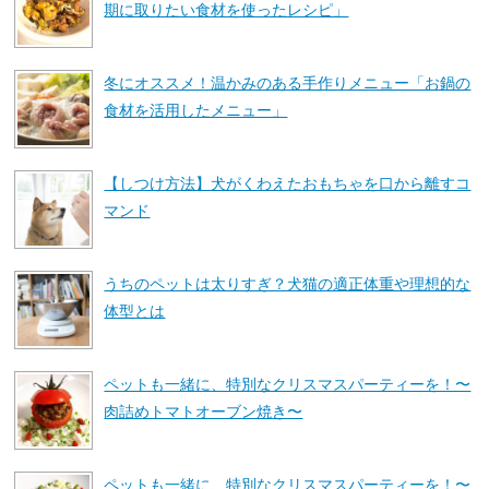
期に取りたい食材を使ったレシピ」
冬にオススメ！温かみのある手作りメニュー「お鍋の
食材を活用したメニュー」
【しつけ方法】犬がくわえたおもちゃを口から離すコ
マンド
うちのペットは太りすぎ？犬猫の適正体重や理想的な
体型とは
ペットも一緒に、特別なクリスマスパーティーを！〜
肉詰めトマトオーブン焼き〜
ペットも一緒に、特別なクリスマスパーティーを！〜