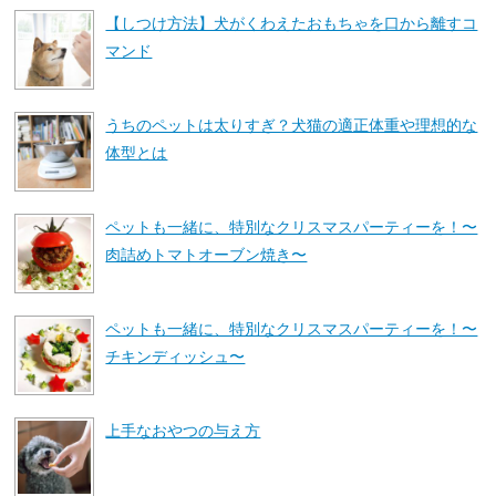
【しつけ方法】犬がくわえたおもちゃを口から離すコ
マンド
うちのペットは太りすぎ？犬猫の適正体重や理想的な
体型とは
ペットも一緒に、特別なクリスマスパーティーを！〜
肉詰めトマトオーブン焼き〜
ペットも一緒に、特別なクリスマスパーティーを！〜
チキンディッシュ〜
上手なおやつの与え方