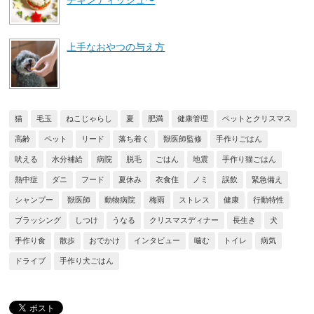
上手なおやつの与え方
猫
毛玉
ねこじゃらし
夏
肥満
健康管理
ペットとクリスマス
高齢
ペット
リード
落ち着く
獣医師監修
手作りごはん
吠える
水分補給
病院
脱毛
ごはん
地震
手作り猫ごはん
熱中症
ダニ
フード
夏休み
衣食住
ノミ
誤飲
緊急備え
シャンプー
獣医師
動物病院
梅雨
ストレス
健康
行動特性
ブラッシング
しつけ
うなる
クリスマスディナー
長生き
犬
手作り食
散歩
おでかけ
インタビュー
噛む
トイレ
病気
ドライブ
手作り犬ごはん