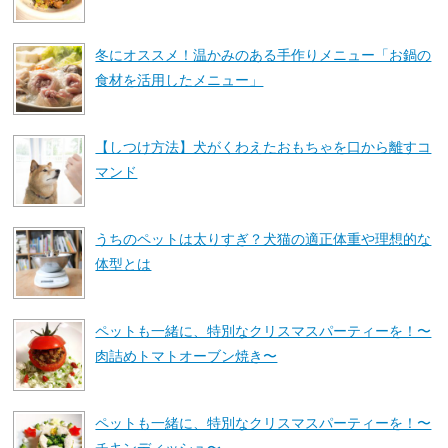
冬にオススメ！温かみのある手作りメニュー「お鍋の
食材を活用したメニュー」
【しつけ方法】犬がくわえたおもちゃを口から離すコ
マンド
うちのペットは太りすぎ？犬猫の適正体重や理想的な
体型とは
ペットも一緒に、特別なクリスマスパーティーを！〜
肉詰めトマトオーブン焼き〜
ペットも一緒に、特別なクリスマスパーティーを！〜
チキンディッシュ〜