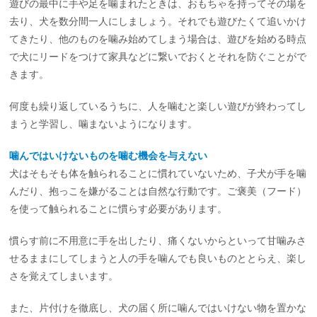
遊びの最中に手や足を噛まれたときは、おもちゃを持ってその場を
去り、犬を数分間一人にしましょう。それでも遊びたくて追いかけ
てきたり、他のものを噛み始めてしまう場合は、遊びを始める時点
で犬にリードをつけて家具などに繋いでおくとそれを防ぐことがで
きます。
何度も繰り返しているうちに、人を噛むと楽しい遊びが終わってし
まうと学習し、噛まないようになります。
噛んではいけないものを噛む機会を与えない
犬はそもそも体を触られることに慣れていないため、子犬が手を噛
んだり、抱っこを嫌がることは自然な行動です。ご褒美（フード）
を使って触られることに慣らす必要があります。
慣らす前に不用意に手を出したり、痛くないからといって甘噛みさ
せるままにしてしまうと人の手を噛んでも良いものととらえ、楽し
さを覚えてしまいます。
また、片付けを徹底し、犬の届く所に噛んではいけない物を置かな