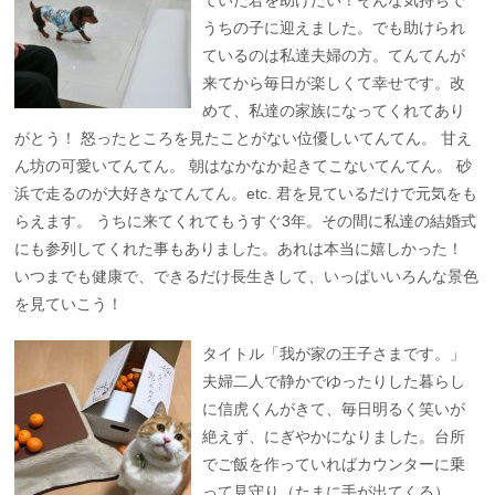
うちの子に迎えました。でも助けられ
ているのは私達夫婦の方。てんてんが
来てから毎日が楽しくて幸せです。改
めて、私達の家族になってくれてあり
がとう！ 怒ったところを見たことがない位優しいてんてん。 甘え
ん坊の可愛いてんてん。 朝はなかなか起きてこないてんてん。 砂
浜で走るのが大好きなてんてん。etc. 君を見ているだけで元気をも
らえます。 うちに来てくれてもうすぐ3年。その間に私達の結婚式
にも参列してくれた事もありました。あれは本当に嬉しかった！
いつまでも健康で、できるだけ長生きして、いっぱいいろんな景色
を見ていこう！
タイトル「我が家の王子さまです。」
夫婦二人で静かでゆったりした暮らし
に信虎くんがきて、毎日明るく笑いが
絶えず、にぎやかになりました。台所
でご飯を作っていればカウンターに乗
って見守り（たまに手が出てくる）、