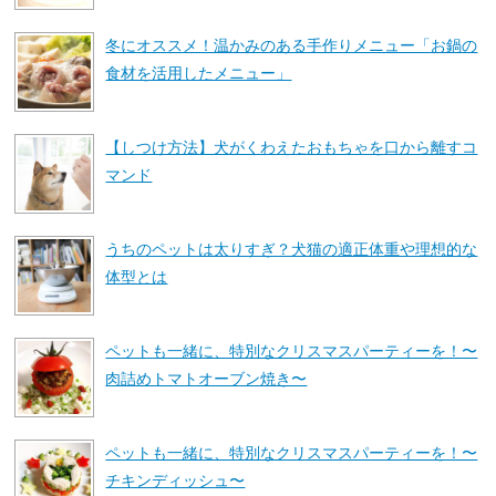
冬にオススメ！温かみのある手作りメニュー「お鍋の
食材を活用したメニュー」
【しつけ方法】犬がくわえたおもちゃを口から離すコ
マンド
うちのペットは太りすぎ？犬猫の適正体重や理想的な
体型とは
ペットも一緒に、特別なクリスマスパーティーを！〜
肉詰めトマトオーブン焼き〜
ペットも一緒に、特別なクリスマスパーティーを！〜
チキンディッシュ〜