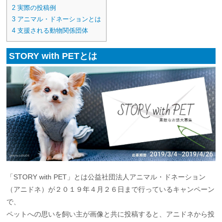
2
実際の投稿例
3
アニマル・ドネーションとは
4
支援される動物関係団体
STORY with PETとは
「STORY with PET」とは公益社団法人アニマル・ドネーション
（アニドネ）が２０１９年４月２６日まで行っているキャンペーン
で、
ペットへの思いを飼い主が画像と共に投稿すると、アニドネから投