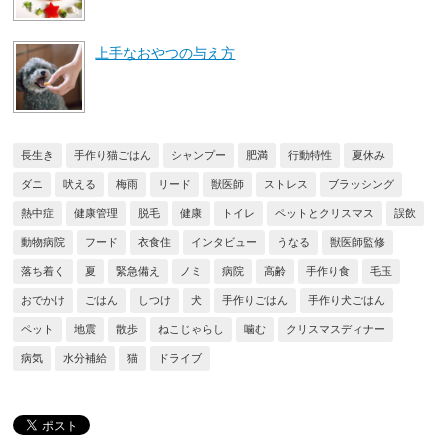
上手なおやつの与え方
長生き
手作り猫ごはん
シャンプー
肥満
行動特性
夏休み
ダニ
吠える
梅雨
リード
獣医師
ストレス
ブラッシング
熱中症
健康管理
脱毛
健康
トイレ
ペットとクリスマス
誤飲
動物病院
フード
衣食住
インタビュー
うなる
獣医師監修
落ち着く
夏
緊急備え
ノミ
病院
高齢
手作り食
毛玉
おでかけ
ごはん
しつけ
犬
手作りごはん
手作り犬ごはん
ペット
地震
散歩
ねこじゃらし
噛む
クリスマスディナー
病気
水分補給
猫
ドライブ