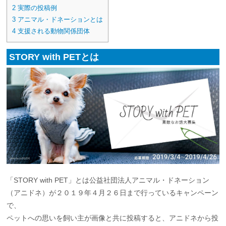
2
実際の投稿例
3
アニマル・ドネーションとは
4
支援される動物関係団体
STORY with PETとは
「STORY with PET」とは公益社団法人アニマル・ドネーション
（アニドネ）が２０１９年４月２６日まで行っているキャンペーン
で、
ペットへの思いを飼い主が画像と共に投稿すると、アニドネから投