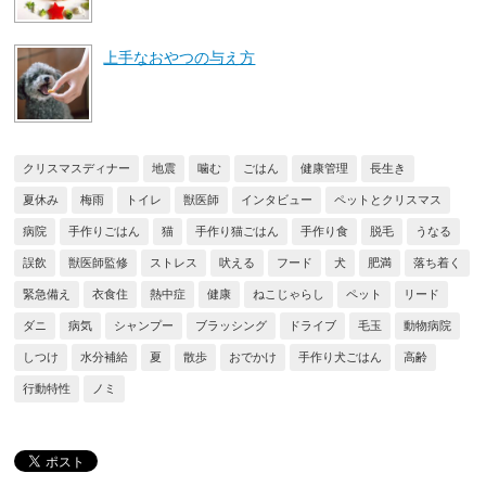
上手なおやつの与え方
クリスマスディナー
地震
噛む
ごはん
健康管理
長生き
夏休み
梅雨
トイレ
獣医師
インタビュー
ペットとクリスマス
病院
手作りごはん
猫
手作り猫ごはん
手作り食
脱毛
うなる
誤飲
獣医師監修
ストレス
吠える
フード
犬
肥満
落ち着く
緊急備え
衣食住
熱中症
健康
ねこじゃらし
ペット
リード
ダニ
病気
シャンプー
ブラッシング
ドライブ
毛玉
動物病院
しつけ
水分補給
夏
散歩
おでかけ
手作り犬ごはん
高齢
行動特性
ノミ