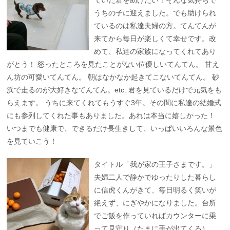
うちの子に迎えました。でも助けられ
ているのは私達夫婦の方。てんてんが
来てから毎日が楽しくて幸せです。改
めて、私達の家族になってくれてあり
がとう！ 怒ったところを見たことがない位優しいてんてん。 甘え
ん坊の可愛いてんてん。 朝はなかなか起きてこないてんてん。 砂
浜で走るのが大好きなてんてん。etc. 君を見ているだけで元気をも
らえます。 うちに来てくれてもうすぐ3年。その間に私達の結婚式
にも参列してくれた事もありました。あれは本当に嬉しかった！
いつまでも健康で、できるだけ長生きして、いっぱいいろんな景色
を見ていこう！
タイトル「我が家の王子さまです。」
夫婦二人で静かでゆったりした暮らし
に信虎くんがきて、毎日明るく笑いが
絶えず、にぎやかになりました。台所
でご飯を作っていればカウンターに乗
って見守り（たまに手が出てくる）、