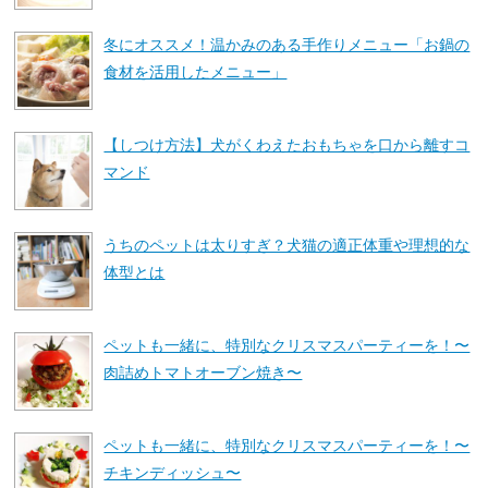
冬にオススメ！温かみのある手作りメニュー「お鍋の
食材を活用したメニュー」
【しつけ方法】犬がくわえたおもちゃを口から離すコ
マンド
うちのペットは太りすぎ？犬猫の適正体重や理想的な
体型とは
ペットも一緒に、特別なクリスマスパーティーを！〜
肉詰めトマトオーブン焼き〜
ペットも一緒に、特別なクリスマスパーティーを！〜
チキンディッシュ〜