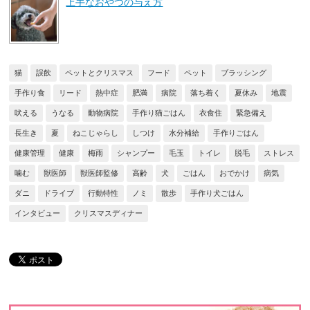
上手なおやつの与え方
猫
誤飲
ペットとクリスマス
フード
ペット
ブラッシング
手作り食
リード
熱中症
肥満
病院
落ち着く
夏休み
地震
吠える
うなる
動物病院
手作り猫ごはん
衣食住
緊急備え
長生き
夏
ねこじゃらし
しつけ
水分補給
手作りごはん
健康管理
健康
梅雨
シャンプー
毛玉
トイレ
脱毛
ストレス
噛む
獣医師
獣医師監修
高齢
犬
ごはん
おでかけ
病気
ダニ
ドライブ
行動特性
ノミ
散歩
手作り犬ごはん
インタビュー
クリスマスディナー