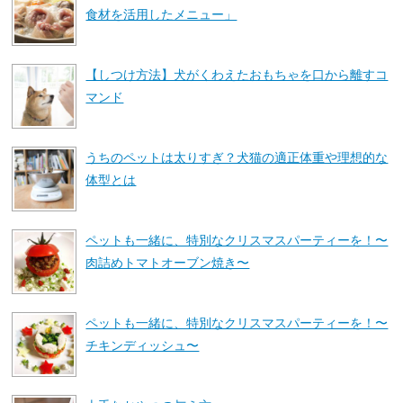
食材を活用したメニュー」
【しつけ方法】犬がくわえたおもちゃを口から離すコ
マンド
うちのペットは太りすぎ？犬猫の適正体重や理想的な
体型とは
ペットも一緒に、特別なクリスマスパーティーを！〜
肉詰めトマトオーブン焼き〜
ペットも一緒に、特別なクリスマスパーティーを！〜
チキンディッシュ〜