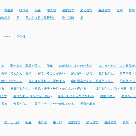
寄生虫
循環器
心臓
感染症
泌尿器官
消化器官
生殖器官
痙攣
皮膚
血液疾患
足
足の付け根（鼠径部）
骨・関節
鼻
a - z
その他
する
乳が出る、乳腺が張る
便秘
口が臭い、よだれが多い
口内炎がある、口内粘膜が
失神、てんかん、痙攣
寝ていることが多い
尿が多い・少ない・色がおかしい・失禁する・
・物にぶつかる）
歯ぐきが腫れる・変色する
歯に異常がある・茶褐色になる
毛が抜ける
せる
皮膚がおかしい（変色・発疹・炎症・かさぶた・痒がる）
目がおかしい(白く濁る・赤く
起こす
腫れがある(リンパ節・関節)
腫瘍・しこりができている
血便が出る
血尿が出
く振る
食欲がない
黄疸・チアノーゼが出ている
鼻血が出る
尾・しっぽ
心臓
感染症
歯・口
泌尿器官
消化器官
生殖器官
皮膚