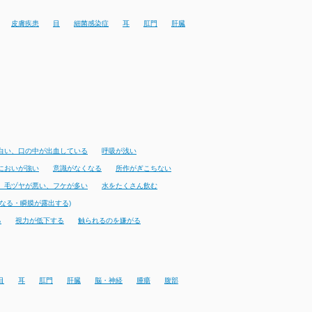
皮膚疾患
目
細菌感染症
耳
肛門
肝臓
白い、口の中が出血している
呼吸が浅い
においが強い
意識がなくなる
所作がぎこちない
、毛ヅヤが悪い、フケが多い
水をたくさん飲む
なる・瞬膜が露出する)
る
視力が低下する
触られるのを嫌がる
目
耳
肛門
肝臓
脳・神経
腫瘍
腹部