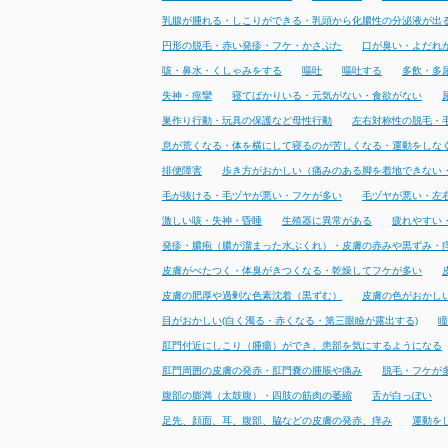
乳腺が腫れる・しこりができる・乳頭から化膿性の分泌液が出
円形の脱毛・赤い発疹・フケ・かさぶた
口が臭い・よだれ
咳・鼻水・くしゃみをする
嘔吐
嘔吐する
多飲・多
失神・痙攣
寝てばかりいる・元気がない・食欲がない
巣作り行動・玩具の保護など母性行動
左右対称性の脱毛・
息が荒くなる・体を横にして寝るのが苦しくなる・運動をしな
排便障害
歩き方がおかしい（痛みのある脚を着地できない
毛が抜ける・毛ヅヤが悪い・フケが多い
毛ヅヤが悪い・左
激しい咳・失神・昏睡
生殖器に異常がある
疲れやすい
発疹・膿疱（膿が溜まった水ぶくれ）・皮膚の赤みや黒ずみ・
皮膚がべたつく・体臭がきつくなる・乾燥してフケが多い
皮膚の肥厚や過剰な色素沈着（黒ずむ）
皮膚の色がおかし
目がおかしい(白く濁る・赤くなる・第三眼瞼が露出する)
瞳
肛門付近にしこり（腫瘍）ができ、患部を気にするようになる
肛門周囲の皮膚の発赤・肛門嚢の腫脹や痛み
脱毛・フケが
腹部の膨満（太鼓腹）・四肢の筋肉の萎縮
舌が白っぽい
足先、顔面、耳、腹部、脇などの皮膚の発赤、痒み
運動を