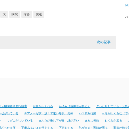
利
犬
病院
痒み
脱毛
ペ
次の記事
い→腸閉塞や血行阻害
お腹がふくれる
かゆみ（個体差がある）
ぐったりしている・元気
ーゼが出ている
チアノーゼ咳・浅くて速い呼吸・失神
ハエ咬み行動
へそがふくらむ（で
い
マダニがついている
まぶたが垂れ下がる・縁が赤い
まれに発熱
むくみが出る
混ざった血便
下痢あるいは血便をする
下痢をする
乳が出る・乳腺が張る
乳腺が熱を