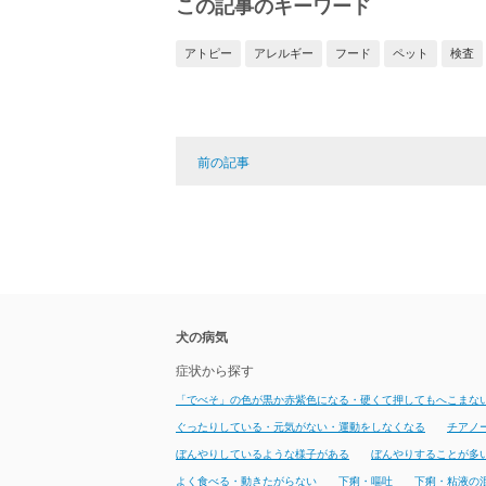
この記事のキーワード
アトピー
アレルギー
フード
ペット
検査
前の記事
犬の病気
症状から探す
「でべそ」の色が黒か赤紫色になる・硬くて押してもへこまな
ぐったりしている・元気がない・運動をしなくなる
チアノ
ぼんやりしているような様子がある
ぼんやりすることが多
よく食べる・動きたがらない
下痢・嘔吐
下痢・粘液の