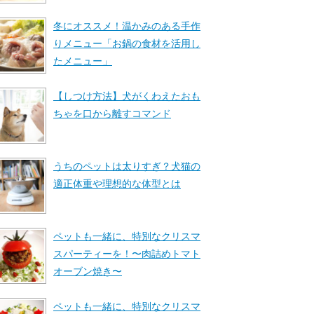
冬にオススメ！温かみのある手作
りメニュー「お鍋の食材を活用し
たメニュー」
【しつけ方法】犬がくわえたおも
ちゃを口から離すコマンド
うちのペットは太りすぎ？犬猫の
適正体重や理想的な体型とは
ペットも一緒に、特別なクリスマ
スパーティーを！〜肉詰めトマト
オーブン焼き〜
ペットも一緒に、特別なクリスマ