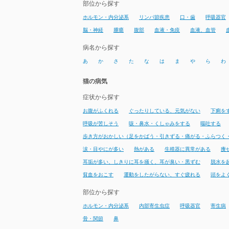
部位から探す
ホルモン・内分泌系
リンパ節疾患
口・歯
呼吸器官
脳・神経
腫瘍
腹部
血液・免疫
血液、血管
病名から探す
あ
か
さ
た
な
は
ま
や
ら
わ
猫の病気
症状から探す
お腹がふくれる
ぐったりしている、元気がない
下痢を
呼吸が苦しそう
咳・鼻水・くしゃみをする
嘔吐する
歩き方がおかしい（足をかばう・引きずる・痛がる・ふらつく
涙・目やにが多い
熱がある
生殖器に異常がある
痩
耳垢が多い、しきりに耳を掻く、耳が臭い・黒ずむ
脱水を
貧血をおこす
運動をしたがらない、すぐ疲れる
頭をよ
部位から探す
ホルモン・内分泌系
内部寄生虫症
呼吸器官
寄生病
骨・関節
鼻