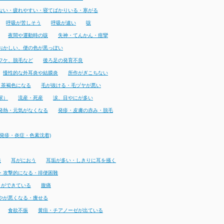
ない・疲れやすい・寝てばかりいる・寒がる
呼吸が苦しそう
呼吸が速い
咳
夜間や運動時の咳
失神・てんかん・痙攣
おかしい、便の色が黒っぽい
フケ、脱毛など
後ろ足の発育不良
慢性的な外耳炎や結膜炎
所作がぎこちない
・茶褐色になる
毛が抜ける・毛ヅヤが悪い
尿）
流産・死産
涙、目やにが多い
発熱・元気がなくなる
発疹・皮膚の赤み・脱毛
発疹・炎症・色素沈着)
発
耳がにおう
耳垢が多い・しきりに耳を掻く
・攻撃的になる・排便困難
りができている
腹痛
やが悪くなる・痩せる
食欲不振
黄疸・チアノーゼが出ている