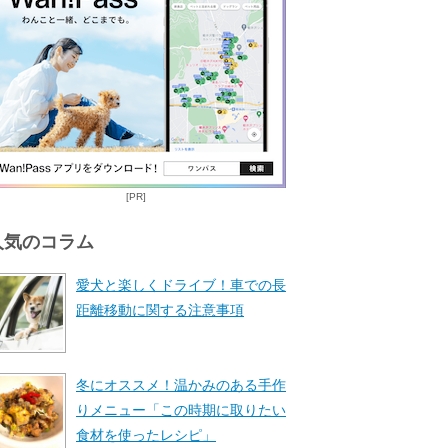
[PR]
人気のコラム
愛犬と楽しくドライブ！車での長
距離移動に関する注意事項
冬にオススメ！温かみのある手作
りメニュー「この時期に取りたい
食材を使ったレシピ」