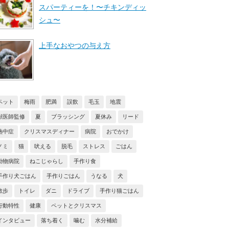
スパーティーを！〜チキンディッ
シュ〜
上手なおやつの与え方
ペット
梅雨
肥満
誤飲
毛玉
地震
獣医師監修
夏
ブラッシング
夏休み
リード
熱中症
クリスマスディナー
病院
おでかけ
ノミ
猫
吠える
脱毛
ストレス
ごはん
動物病院
ねこじゃらし
手作り食
手作り犬ごはん
手作りごはん
うなる
犬
散歩
トイレ
ダニ
ドライブ
手作り猫ごはん
行動特性
健康
ペットとクリスマス
インタビュー
落ち着く
噛む
水分補給