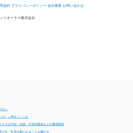
用規約
プライバシーポリシー
会社概要
お問い合わせ
ッツオーライ株式会社
がない
べそ）→押すとへこむ
メスでは不妊、流産、子宮内膜炎などの繁殖障害
帯びる・乳房を触られることを嫌がる