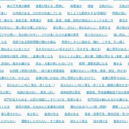
る
体の下半身の麻痺
体重が増える（肥満）
体重減少
便秘
元気がない
元気が
が多い
口内炎がある、口の中が出血している
吐くような動作をする(空嘔吐)
呼吸が浅い
尿・痩せる・食欲亢進・体重減少
多飲・多尿、徐脈、急性の場合はショックを起こす
夜泣き
尿が出ない、濃い尿が少量しか出ない
尿が多い・少ない・色がおかしい・失禁する
尿の色が
毛ヅヤが悪い・毛が抜けやすい・フケが多いなどの皮膚の異常
座り方がおかしい
強い痒み、
くなる
患部である関節周囲の腫れや痛み
患部をしきりに舐める、噛む、こする、引っ掻く
・跳ねるように歩くなど
歩き方がおかしい(足をかばう・引きずる・痛がる)
歯に異常がある
右対称性の脱毛（胴体）・皮膚が薄くなる
水をたくさん飲む・尿の量、回数が増える（多飲・多
・息切れ・散歩を嫌がる
痒み・大量の乾いた白いフケ
痙攣・運動失調になる
痩せる
痒み
白内障（突然の失明）・繰り返す尿路感染
皮膚がおかしい(変色・発疹・炎症・痒がる)
皮膚のただれ・かさぶた
皮膚の強いかゆみ（特に背部から尾にかけて）
皮膚の異常(かゆみ・
い
目がおかしい(白く濁る・赤くなる・)
目がおかしい(白く濁る・赤くなる・瞬膜が露出する)
孔が開く
粘膜の色が白い・黄色っぽい
精神状態の変化
糖尿病、甲状腺機能低下症の併
肛門付近をなめる・お尻を地面にこすりつける・尻尾を追う
肛門付近を触られるのを嫌がる
多くなる
脱毛や発疹、かゆみなど皮膚炎の症状
腫れがある(リンパ節・関節)
腫瘍・しこ
落ち着きがない
血を吐く
血便が出る
血尿が出る
貧血・栄養不良・脱水症状・毛づ
したがらない
運動をしたがらない・すぐ疲れる
頭をよく振る
頭を傾ける
食欲がない