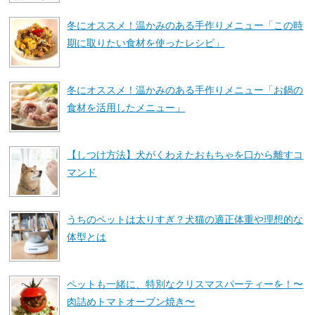
冬にオススメ！温かみのある手作りメニュー「この時
期に取りたい食材を使ったレシピ」
冬にオススメ！温かみのある手作りメニュー「お鍋の
食材を活用したメニュー」
【しつけ方法】犬がくわえたおもちゃを口から離すコ
マンド
うちのペットは太りすぎ？犬猫の適正体重や理想的な
体型とは
ペットも一緒に、特別なクリスマスパーティーを！〜
肉詰めトマトオーブン焼き〜