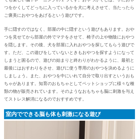
つをかくしてどっちに入っているかを犬に考えさせて、当たったら
ご褒美におやつをあげるという遊びです。
手に隠すのではなく、部屋の中に隠すという遊びもあります。おや
つを見せてから部屋の外でマテをさせて、椅子の上や物陰におやつ
を隠します。その後、犬を部屋に入れおやつを探してもらう遊びで
す。ただ、この遊びをしていないときもおやつを探すようになって
しまうと困るので、遊びの始まりと終わりがわかるように、最初と
最後にはおすわりをさせ、遊びに使う専用のおやつを決めるように
しましょう。また、おやつを中にいれて自分で取り出すというおも
ちゃがあります。知育のおもちゃとしてペットショップに様々な種
類の物が販売されています。そのようなおもちゃも脳に刺激を与え
てストレス解消になるのでおすすめです。
室内でできる脳も体も刺激になる遊び