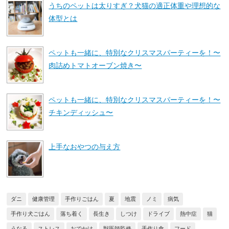
うちのペットは太りすぎ？犬猫の適正体重や理想的な
体型とは
ペットも一緒に、特別なクリスマスパーティーを！〜
肉詰めトマトオーブン焼き〜
ペットも一緒に、特別なクリスマスパーティーを！〜
チキンディッシュ〜
上手なおやつの与え方
ダニ
健康管理
手作りごはん
夏
地震
ノミ
病気
手作り犬ごはん
落ち着く
長生き
しつけ
ドライブ
熱中症
猫
うなる
ストレス
おでかけ
獣医師監修
手作り食
フード