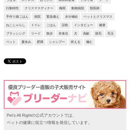
行動特性
クリスマスディナー
梅雨
動物病院
獣医師
手作り猫ごはん
病院
緊急備え
水分補給
ペットとクリスマス
ねこじゃらし
トイレ
ごはん
誤飲
インタビュー
健康
ブラッシング
リード
散歩
衣食住
犬
高齢
脱毛
毛玉
ペット
夏休み
肥満
シャンプー
吠える
噛む
Pet's All Rightの公式アカウントでは、
ペットの健康に役立つ情報を発信しています。