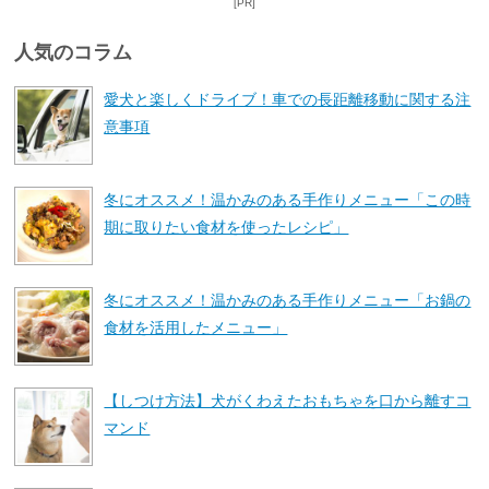
[PR]
人気のコラム
愛犬と楽しくドライブ！車での長距離移動に関する注
意事項
冬にオススメ！温かみのある手作りメニュー「この時
期に取りたい食材を使ったレシピ」
冬にオススメ！温かみのある手作りメニュー「お鍋の
食材を活用したメニュー」
【しつけ方法】犬がくわえたおもちゃを口から離すコ
マンド