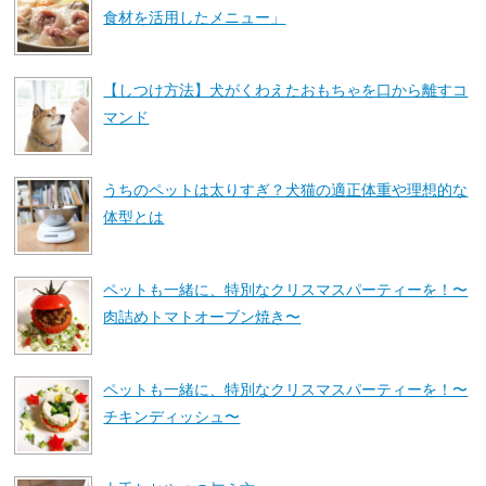
食材を活用したメニュー」
【しつけ方法】犬がくわえたおもちゃを口から離すコ
マンド
うちのペットは太りすぎ？犬猫の適正体重や理想的な
体型とは
ペットも一緒に、特別なクリスマスパーティーを！〜
肉詰めトマトオーブン焼き〜
ペットも一緒に、特別なクリスマスパーティーを！〜
チキンディッシュ〜