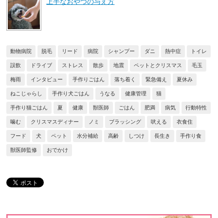
上手なおやつの与え方
動物病院
脱毛
リード
病院
シャンプー
ダニ
熱中症
トイレ
誤飲
ドライブ
ストレス
散歩
地震
ペットとクリスマス
毛玉
梅雨
インタビュー
手作りごはん
落ち着く
緊急備え
夏休み
ねこじゃらし
手作り犬ごはん
うなる
健康管理
猫
手作り猫ごはん
夏
健康
獣医師
ごはん
肥満
病気
行動特性
噛む
クリスマスディナー
ノミ
ブラッシング
吠える
衣食住
フード
犬
ペット
水分補給
高齢
しつけ
長生き
手作り食
獣医師監修
おでかけ