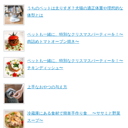
うちのペットは太りすぎ？犬猫の適正体重や理想的な
体型とは
ペットも一緒に、特別なクリスマスパーティーを！〜
肉詰めトマトオーブン焼き〜
ペットも一緒に、特別なクリスマスパーティーを！〜
チキンディッシュ〜
上手なおやつの与え方
冷蔵庫にある食材で簡単手作り食 〜ササミと野菜
スープ〜