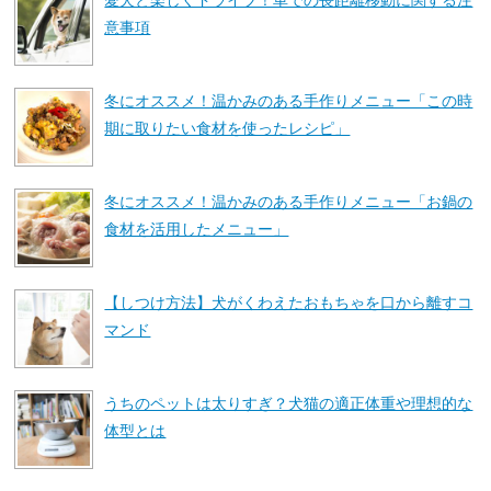
意事項
冬にオススメ！温かみのある手作りメニュー「この時
期に取りたい食材を使ったレシピ」
冬にオススメ！温かみのある手作りメニュー「お鍋の
食材を活用したメニュー」
【しつけ方法】犬がくわえたおもちゃを口から離すコ
マンド
うちのペットは太りすぎ？犬猫の適正体重や理想的な
体型とは