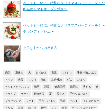
ペットも一緒に、特別なクリスマスパーティーを！〜
肉詰めトマトオーブン焼き〜
ペットも一緒に、特別なクリスマスパーティーを！〜
チキンディッシュ〜
上手なおやつの与え方
病気
夏休み
犬
おでかけ
毛玉
ストレス
手作り猫ごはん
トイレ
病院
しつけ
噛む
水分補給
ダニ
ごはん
ペットとクリスマス
梅雨
誤飲
健康管理
獣医師
吠える
猫
ドライブ
リード
動物病院
夏
長生き
手作り犬ごはん
ブラッシング
フード
手作りごはん
肥満
ペット
インタビュー
うなる
高齢
熱中症
脱毛
ノミ
地震
クリスマスディナー