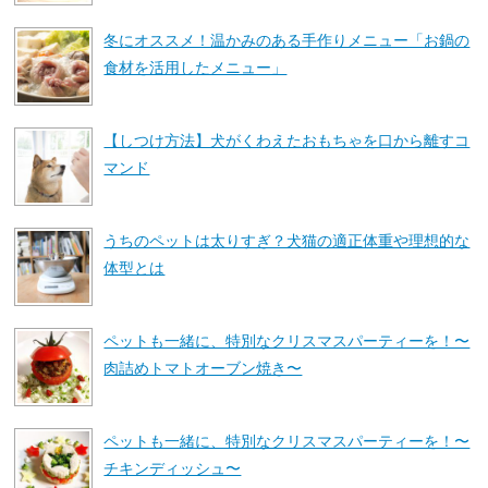
冬にオススメ！温かみのある手作りメニュー「お鍋の
食材を活用したメニュー」
【しつけ方法】犬がくわえたおもちゃを口から離すコ
マンド
うちのペットは太りすぎ？犬猫の適正体重や理想的な
体型とは
ペットも一緒に、特別なクリスマスパーティーを！〜
肉詰めトマトオーブン焼き〜
ペットも一緒に、特別なクリスマスパーティーを！〜
チキンディッシュ〜