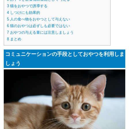
3
猫をおやつで誘導する
4
しつけにも効果的
5
人の食べ物をおやつとして与えない
6
猫のおやつは必ずしも必要ではない
7
おやつの与える量には注意しましょう
8
まとめ
コミュニケーションの手段としておやつを利用しま
しょう