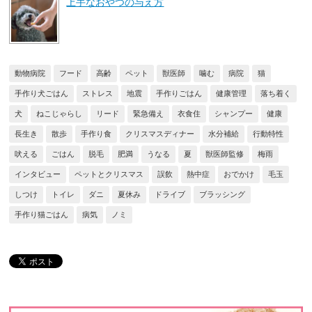
上手なおやつの与え方
動物病院
フード
高齢
ペット
獣医師
噛む
病院
猫
手作り犬ごはん
ストレス
地震
手作りごはん
健康管理
落ち着く
犬
ねこじゃらし
リード
緊急備え
衣食住
シャンプー
健康
長生き
散歩
手作り食
クリスマスディナー
水分補給
行動特性
吠える
ごはん
脱毛
肥満
うなる
夏
獣医師監修
梅雨
インタビュー
ペットとクリスマス
誤飲
熱中症
おでかけ
毛玉
しつけ
トイレ
ダニ
夏休み
ドライブ
ブラッシング
手作り猫ごはん
病気
ノミ