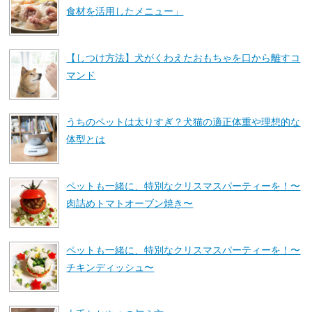
食材を活用したメニュー」
【しつけ方法】犬がくわえたおもちゃを口から離すコ
マンド
うちのペットは太りすぎ？犬猫の適正体重や理想的な
体型とは
ペットも一緒に、特別なクリスマスパーティーを！〜
肉詰めトマトオーブン焼き〜
ペットも一緒に、特別なクリスマスパーティーを！〜
チキンディッシュ〜