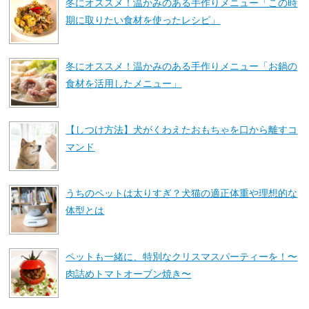
冬にオススメ！温かみのある手作りメニュー「この時
期に取りたい食材を使ったレシピ」
冬にオススメ！温かみのある手作りメニュー「お鍋の
食材を活用したメニュー」
【しつけ方法】犬がくわえたおもちゃを口から離すコ
マンド
うちのペットは太りすぎ？犬猫の適正体重や理想的な
体型とは
ペットも一緒に、特別なクリスマスパーティーを！〜
肉詰めトマトオーブン焼き〜