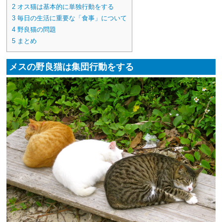
2
オス猫は基本的に単独行動をする
3
毎日の生活に重要な「食事」について
4
野良猫の問題
5
まとめ
メスの野良猫は集団行動をする