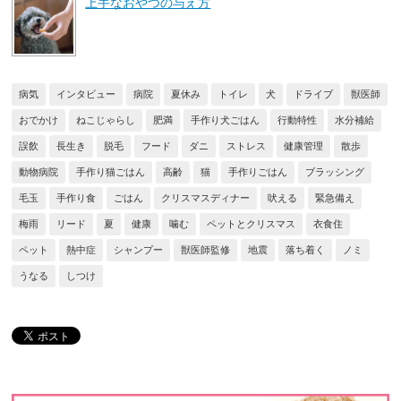
上手なおやつの与え方
病気
インタビュー
病院
夏休み
トイレ
犬
ドライブ
獣医師
おでかけ
ねこじゃらし
肥満
手作り犬ごはん
行動特性
水分補給
誤飲
長生き
脱毛
フード
ダニ
ストレス
健康管理
散歩
動物病院
手作り猫ごはん
高齢
猫
手作りごはん
ブラッシング
毛玉
手作り食
ごはん
クリスマスディナー
吠える
緊急備え
梅雨
リード
夏
健康
噛む
ペットとクリスマス
衣食住
ペット
熱中症
シャンプー
獣医師監修
地震
落ち着く
ノミ
うなる
しつけ