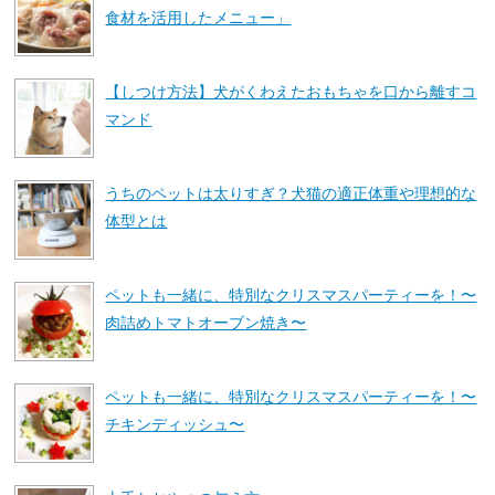
食材を活用したメニュー」
【しつけ方法】犬がくわえたおもちゃを口から離すコ
マンド
うちのペットは太りすぎ？犬猫の適正体重や理想的な
体型とは
ペットも一緒に、特別なクリスマスパーティーを！〜
肉詰めトマトオーブン焼き〜
ペットも一緒に、特別なクリスマスパーティーを！〜
チキンディッシュ〜