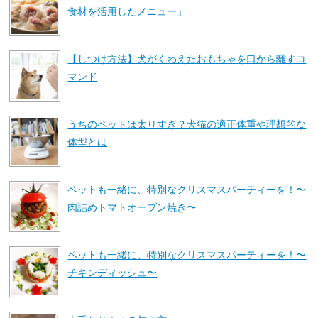
食材を活用したメニュー」
【しつけ方法】犬がくわえたおもちゃを口から離すコ
マンド
うちのペットは太りすぎ？犬猫の適正体重や理想的な
体型とは
ペットも一緒に、特別なクリスマスパーティーを！〜
肉詰めトマトオーブン焼き〜
ペットも一緒に、特別なクリスマスパーティーを！〜
チキンディッシュ〜