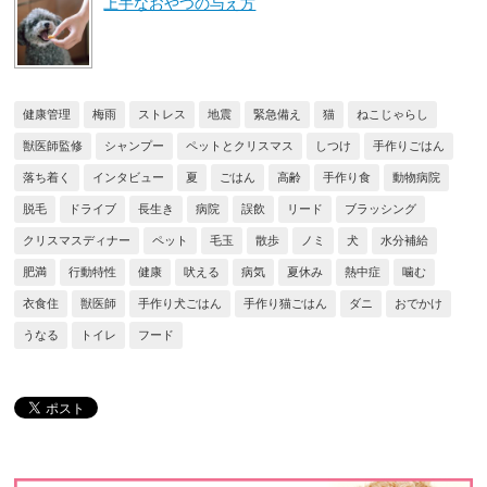
上手なおやつの与え方
健康管理
梅雨
ストレス
地震
緊急備え
猫
ねこじゃらし
獣医師監修
シャンプー
ペットとクリスマス
しつけ
手作りごはん
落ち着く
インタビュー
夏
ごはん
高齢
手作り食
動物病院
脱毛
ドライブ
長生き
病院
誤飲
リード
ブラッシング
クリスマスディナー
ペット
毛玉
散歩
ノミ
犬
水分補給
肥満
行動特性
健康
吠える
病気
夏休み
熱中症
噛む
衣食住
獣医師
手作り犬ごはん
手作り猫ごはん
ダニ
おでかけ
うなる
トイレ
フード