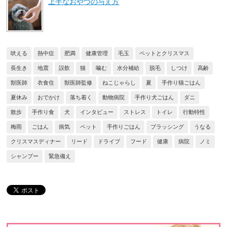
上手なおやつの与え方
吠える
熱中症
肥満
健康管理
毛玉
ペットとクリスマス
長生き
地震
誤飲
猫
噛む
水分補給
脱毛
しつけ
高齢
獣医師
衣食住
獣医師監修
ねこじゃらし
夏
手作り猫ごはん
夏休み
おでかけ
落ち着く
動物病院
手作り犬ごはん
ダニ
散歩
手作り食
犬
インタビュー
ストレス
トイレ
行動特性
梅雨
ごはん
病気
ペット
手作りごはん
ブラッシング
うなる
クリスマスディナー
リード
ドライブ
フード
健康
病院
ノミ
シャンプー
緊急備え