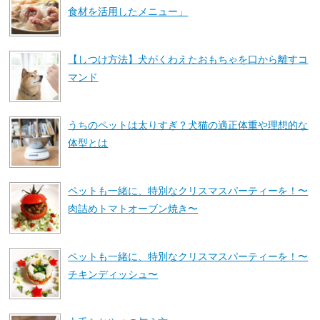
食材を活用したメニュー」
【しつけ方法】犬がくわえたおもちゃを口から離すコ
マンド
うちのペットは太りすぎ？犬猫の適正体重や理想的な
体型とは
ペットも一緒に、特別なクリスマスパーティーを！〜
肉詰めトマトオーブン焼き〜
ペットも一緒に、特別なクリスマスパーティーを！〜
チキンディッシュ〜