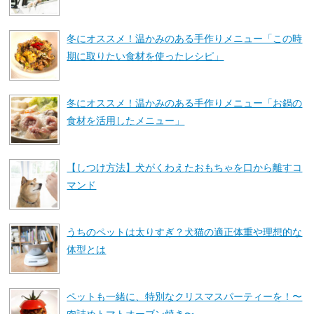
冬にオススメ！温かみのある手作りメニュー「この時
期に取りたい食材を使ったレシピ」
冬にオススメ！温かみのある手作りメニュー「お鍋の
食材を活用したメニュー」
【しつけ方法】犬がくわえたおもちゃを口から離すコ
マンド
うちのペットは太りすぎ？犬猫の適正体重や理想的な
体型とは
ペットも一緒に、特別なクリスマスパーティーを！〜
肉詰めトマトオーブン焼き〜