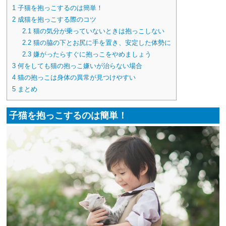
1
子猫を抱っこするのは簡単！
2
成猫を抱っこする際のコツ
2.1
猫の気分が乗っていないときは抱っこしない
2.2
猫の脇の下とお尻に手を置き、安定した体勢に
2.3
嫌がったらすぐに抱っこをやめましょう
3
何をしても猫の抱っこ嫌いが治らない場合
4
猫の抱っこは身体の異常が見つけやすい
5
まとめ
子猫を抱っこするのは簡単！