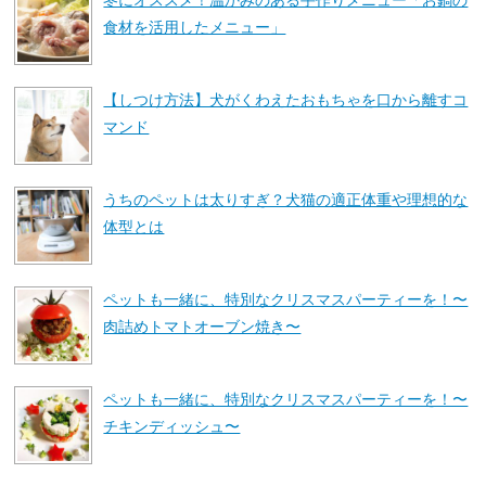
食材を活用したメニュー」
【しつけ方法】犬がくわえたおもちゃを口から離すコ
マンド
うちのペットは太りすぎ？犬猫の適正体重や理想的な
体型とは
ペットも一緒に、特別なクリスマスパーティーを！〜
肉詰めトマトオーブン焼き〜
ペットも一緒に、特別なクリスマスパーティーを！〜
チキンディッシュ〜