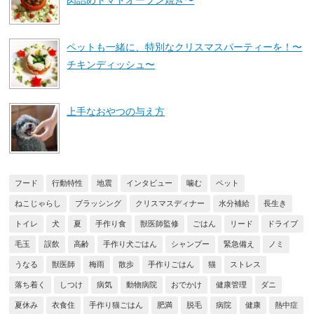
ペットも一緒に、特別なクリスマスパーティーを！〜
チキンディッシュ〜
上手なおやつの与え方
フード
行動特性
地震
インタビュー
噛む
ペット
ねこじゃらし
ブラッシング
クリスマスディナー
水分補給
長生き
トイレ
犬
夏
手作り食
獣医師監修
ごはん
リード
ドライブ
毛玉
誤飲
高齢
手作り犬ごはん
シャンプー
緊急備え
ノミ
うなる
獣医師
梅雨
散歩
手作りごはん
猫
ストレス
落ち着く
しつけ
病気
動物病院
おでかけ
健康管理
ダニ
夏休み
衣食住
手作り猫ごはん
肥満
脱毛
病院
健康
熱中症