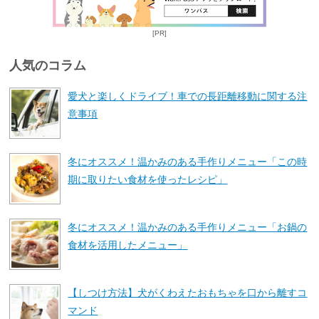
[PR]
人気のコラム
愛犬と楽しくドライブ！車での長距離移動に関する注
意事項
冬にオススメ！温かみのある手作りメニュー「この時
期に取りたい食材を使ったレシピ」
冬にオススメ！温かみのある手作りメニュー「お鍋の
食材を活用したメニュー」
【しつけ方法】犬がくわえたおもちゃを口から離すコ
マンド