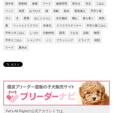
熱中症
獣医師
健康
フード
健康管理
長生き
毛玉
ごはん
ペット
地震
おでかけ
猫
高齢
散歩
緊急備え
手作り食
ダニ
犬
肥満
ねこじゃらし
水分補給
噛む
落ち着く
病気
夏
ペットとクリスマス
衣食住
クリスマスディナー
手作り猫ごはん
手作り犬ごはん
しつけ
行動特性
脱毛
うなる
誤飲
梅雨
手作りごはん
シャンプー
ノミ
ブラッシング
ドライブ
病院
リード
夏休み
Pet's All Rightの公式アカウントでは、