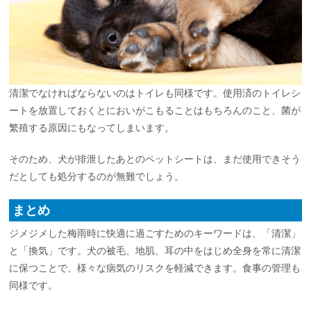
清潔でなければならないのはトイレも同様です。使用済のトイレシ
ートを放置しておくとにおいがこもることはもちろんのこと、菌が
繁殖する原因にもなってしまいます。
そのため、犬が排泄したあとのペットシートは、まだ使用できそう
だとしても処分するのが無難でしょう。
まとめ
ジメジメした梅雨時に快適に過ごすためのキーワードは、「清潔」
と「換気」です。犬の被毛、地肌、耳の中をはじめ全身を常に清潔
に保つことで、様々な病気のリスクを軽減できます。食事の管理も
同様です。