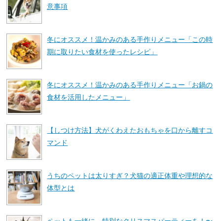
意事項
冬にオススメ！温かみのある手作りメニュー「この時
期に取りたい食材を使ったレシピ」
冬にオススメ！温かみのある手作りメニュー「お鍋の
食材を活用したメニュー」
【しつけ方法】犬がくわえたおもちゃを口から離すコ
マンド
うちのペットは太りすぎ？犬猫の適正体重や理想的な
体型とは
ペットも一緒に、特別なクリスマスパーティーを！〜