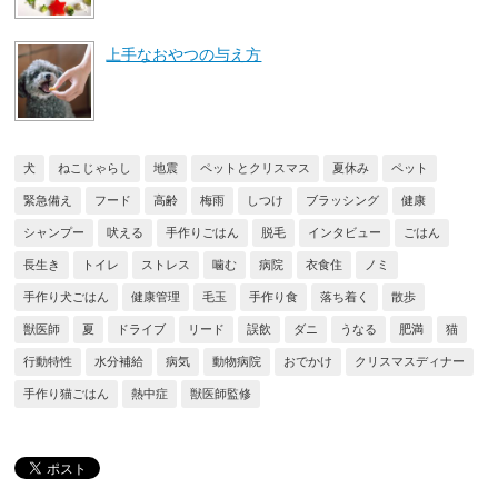
上手なおやつの与え方
犬
ねこじゃらし
地震
ペットとクリスマス
夏休み
ペット
緊急備え
フード
高齢
梅雨
しつけ
ブラッシング
健康
シャンプー
吠える
手作りごはん
脱毛
インタビュー
ごはん
長生き
トイレ
ストレス
噛む
病院
衣食住
ノミ
手作り犬ごはん
健康管理
毛玉
手作り食
落ち着く
散歩
獣医師
夏
ドライブ
リード
誤飲
ダニ
うなる
肥満
猫
行動特性
水分補給
病気
動物病院
おでかけ
クリスマスディナー
手作り猫ごはん
熱中症
獣医師監修