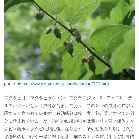
photo by
http://www.e-yakusou.com/yakusou/790.htm
マタタビは、マタタビラクトン、アクチニジン、β—フェニルエチ
ルアルコールという成分が含まれており、この３つの成分に猫が反
応すると言われています。有効成分は枝、実、花、葉とすべての部
分に含まれていますが、猫への効果の強さは葉＜枝＜実＜液体マタ
タビ＜粉末マタタビの順に強くなります。その効果を利用して爪と
ぎ場所のしつけや一緒に遊ぶとき、猫のストレス解消用など効果的