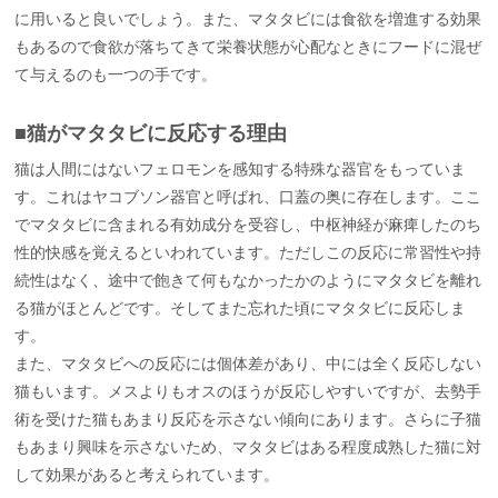
に用いると良いでしょう。また、マタタビには食欲を増進する効果
もあるので食欲が落ちてきて栄養状態が心配なときにフードに混ぜ
て与えるのも一つの手です。
■猫がマタタビに反応する理由
猫は人間にはないフェロモンを感知する特殊な器官をもっていま
す。これはヤコブソン器官と呼ばれ、口蓋の奥に存在します。ここ
でマタタビに含まれる有効成分を受容し、中枢神経が麻痺したのち
性的快感を覚えるといわれています。ただしこの反応に常習性や持
続性はなく、途中で飽きて何もなかったかのようにマタタビを離れ
る猫がほとんどです。そしてまた忘れた頃にマタタビに反応しま
す。
また、マタタビへの反応には個体差があり、中には全く反応しない
猫もいます。メスよりもオスのほうが反応しやすいですが、去勢手
術を受けた猫もあまり反応を示さない傾向にあります。さらに子猫
もあまり興味を示さないため、マタタビはある程度成熟した猫に対
して効果があると考えられています。