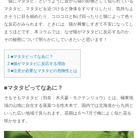
「猫にマタタビ」というように昔から猫の好物として知られている
マタタビ。マタタビを近づけると身体をすりすりしたり、気持ちよ
さそうに目を細めたり、コロコロと転げ回ったりと猫によって色々
な反応がみられます。ときには、猫が興奮しすぎて不安になってし
まうほどです。本コラムでは、なぜ猫がマタタビに反応するのか、
その秘密について明らかにしていきたいと思います！
1
■マタタビってなあに？
2
■猫がマタタビに反応する理由
3
■注意が必要なマタタビの危険性とは
■マタタビってなあに？
そもそもマタタビ（別名：木天蓼・モクテンリョウ）とは、極東地
域の山地に自生する落葉つる性木本で、国内では北海道から九州と
いった広い地域で見られます。花期は６〜7月で梅によく似た花を
咲かせます。