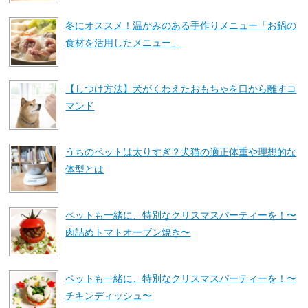
冬にオススメ！温かみのある手作りメニュー「お鍋の
食材を活用したメニュー」
【しつけ方法】犬がくわえたおもちゃを口から離すコ
マンド
うちのペットは太りすぎ？犬猫の適正体重や理想的な
体型とは
ペットも一緒に、特別なクリスマスパーティーを！〜
肉詰めトマトオーブン焼き〜
ペットも一緒に、特別なクリスマスパーティーを！〜
チキンディッシュ〜