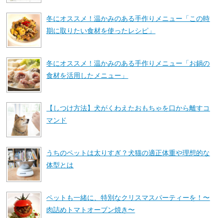
冬にオススメ！温かみのある手作りメニュー「この時
期に取りたい食材を使ったレシピ」
冬にオススメ！温かみのある手作りメニュー「お鍋の
食材を活用したメニュー」
【しつけ方法】犬がくわえたおもちゃを口から離すコ
マンド
うちのペットは太りすぎ？犬猫の適正体重や理想的な
体型とは
ペットも一緒に、特別なクリスマスパーティーを！〜
肉詰めトマトオーブン焼き〜