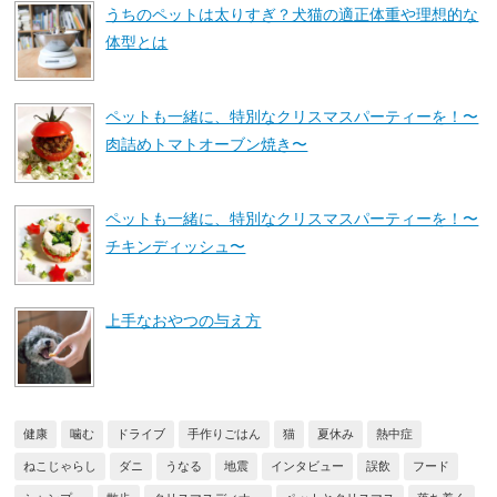
うちのペットは太りすぎ？犬猫の適正体重や理想的な
体型とは
ペットも一緒に、特別なクリスマスパーティーを！〜
肉詰めトマトオーブン焼き〜
ペットも一緒に、特別なクリスマスパーティーを！〜
チキンディッシュ〜
上手なおやつの与え方
健康
噛む
ドライブ
手作りごはん
猫
夏休み
熱中症
ねこじゃらし
ダニ
うなる
地震
インタビュー
誤飲
フード