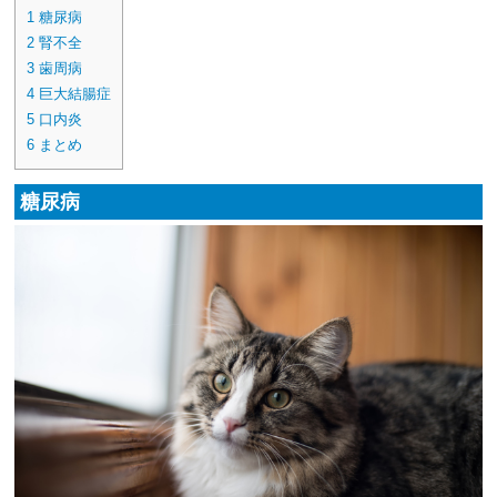
1
糖尿病
2
腎不全
3
歯周病
4
巨大結腸症
5
口内炎
6
まとめ
糖尿病