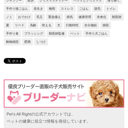
シャンプー
散歩
クリスマスディナー
ペットとクリスマス
落ち着く
手作り猫ごはん
長生き
梅雨
ストレス
ごはん
脱毛
トイレ
ノミ
おでかけ
毛玉
緊急備え
病気
健康管理
衣食住
獣医師
夏
リード
高齢
吠える
犬
行動特性
水分補給
病院
手作り食
ブラッシング
獣医師監修
ペット
手作り犬ごはん
動物病院
肥満
しつけ
Pet's All Rightの公式アカウントでは、
ペットの健康に役立つ情報を発信しています。