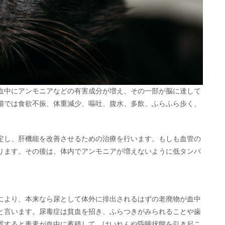
血中にアンモニアなどの有害成分が増え、その一部が脳に達して
猫では食欲不振、体重減少、嘔吐、腹水、多飲、ふらふら歩く、
定し、肝機能を改善させるための治療を行います。もしも血管の
ります。その後は、体内でアンモニアが増えないように低タンパ
により、本来なら尿として体外に排出されるはずの老廃物が血中
と言います。尿毒症は貧血を招き、ふらつきがみられることや歯
置すると毒素が血中に蓄積して、けいれんや昏睡状態を引き起こ