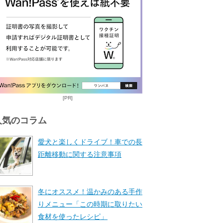
[PR]
人気のコラム
愛犬と楽しくドライブ！車での長
距離移動に関する注意事項
冬にオススメ！温かみのある手作
りメニュー「この時期に取りたい
食材を使ったレシピ」