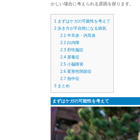
かしい場合に考えられる原因を探ります。
1
まずはケガの可能性を考えて
2
歩き方が不自然になる病気
2.1
中耳炎・内耳炎
2.2
白内障
2.3
肝性脳症
2.4
尿毒症
2.5
小脳障害
2.6
変形性関節症
2.7
熱中症
3
まとめ
まずはケガの可能性を考えて