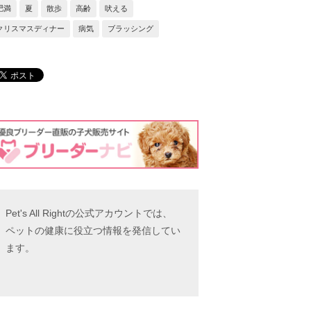
肥満
夏
散歩
高齢
吠える
クリスマスディナー
病気
ブラッシング
Pet's All Rightの公式アカウントでは、
ペットの健康に役立つ情報を発信してい
ます。