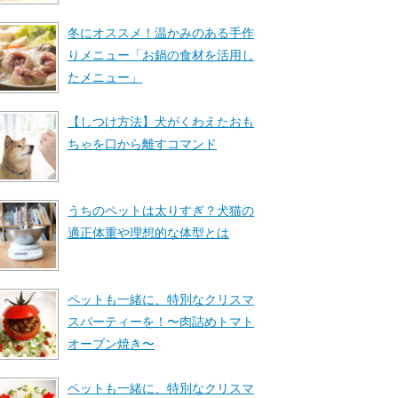
冬にオススメ！温かみのある手作
りメニュー「お鍋の食材を活用し
たメニュー」
【しつけ方法】犬がくわえたおも
ちゃを口から離すコマンド
うちのペットは太りすぎ？犬猫の
適正体重や理想的な体型とは
ペットも一緒に、特別なクリスマ
スパーティーを！〜肉詰めトマト
オーブン焼き〜
ペットも一緒に、特別なクリスマ