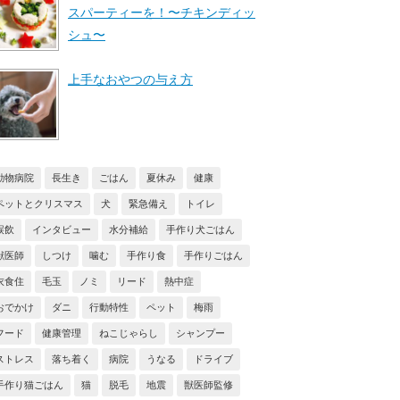
スパーティーを！〜チキンディッ
シュ〜
上手なおやつの与え方
動物病院
長生き
ごはん
夏休み
健康
ペットとクリスマス
犬
緊急備え
トイレ
誤飲
インタビュー
水分補給
手作り犬ごはん
獣医師
しつけ
噛む
手作り食
手作りごはん
衣食住
毛玉
ノミ
リード
熱中症
おでかけ
ダニ
行動特性
ペット
梅雨
フード
健康管理
ねこじゃらし
シャンプー
ストレス
落ち着く
病院
うなる
ドライブ
手作り猫ごはん
猫
脱毛
地震
獣医師監修