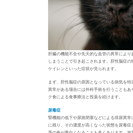
肝臓の機能不全や先天的な血管の異常により
しまうことで引き起こされます。肝性脳症の
ケイレンといった症状が見られます。
まず、肝性脳症の原因となっている病気を特
異常がある場合には外科手術を行うこともあ
ク食による食事療法と投薬を続けます。
尿毒症
腎機能の低下や尿路閉塞などによる排尿異常
に残り、その濃度が高くなった状態を尿毒症
茎の色が青白くなることも多くあります。放