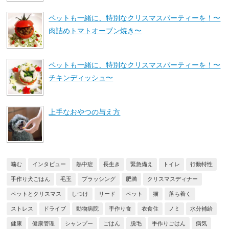
ペットも一緒に、特別なクリスマスパーティーを！〜
肉詰めトマトオーブン焼き〜
ペットも一緒に、特別なクリスマスパーティーを！〜
チキンディッシュ〜
上手なおやつの与え方
噛む
インタビュー
熱中症
長生き
緊急備え
トイレ
行動特性
手作り犬ごはん
毛玉
ブラッシング
肥満
クリスマスディナー
ペットとクリスマス
しつけ
リード
ペット
猫
落ち着く
ストレス
ドライブ
動物病院
手作り食
衣食住
ノミ
水分補給
健康
健康管理
シャンプー
ごはん
脱毛
手作りごはん
病気