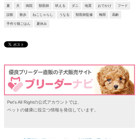
夏
犬
病院
獣医師
吠える
ダニ
地震
おでかけ
フード
誤飲
散歩
ねこじゃらし
うなる
獣医師監修
梅雨
高齢
手作り猫ごはん
夏休み
Pet's All Rightの公式アカウントでは、
ペットの健康に役立つ情報を発信しています。