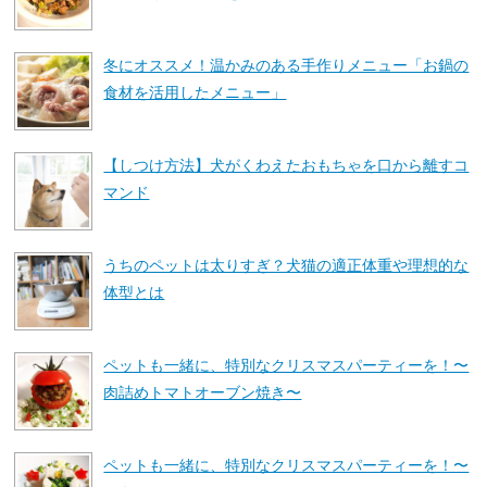
冬にオススメ！温かみのある手作りメニュー「お鍋の
食材を活用したメニュー」
【しつけ方法】犬がくわえたおもちゃを口から離すコ
マンド
うちのペットは太りすぎ？犬猫の適正体重や理想的な
体型とは
ペットも一緒に、特別なクリスマスパーティーを！〜
肉詰めトマトオーブン焼き〜
ペットも一緒に、特別なクリスマスパーティーを！〜