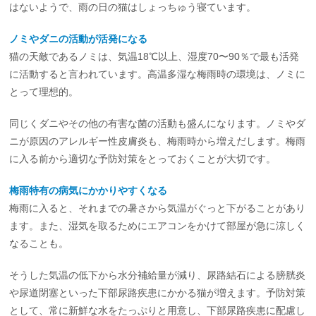
はないようで、雨の日の猫はしょっちゅう寝ています。
ノミやダニの活動が活発になる
猫の天敵であるノミは、気温18℃以上、湿度70〜90％で最も活発
に活動すると言われています。高温多湿な梅雨時の環境は、ノミに
とって理想的。
同じくダニやその他の有害な菌の活動も盛んになります。ノミやダ
ニが原因のアレルギー性皮膚炎も、梅雨時から増えだします。梅雨
に入る前から適切な予防対策をとっておくことが大切です。
梅雨特有の病気にかかりやすくなる
梅雨に入ると、それまでの暑さから気温がぐっと下がることがあり
ます。また、湿気を取るためにエアコンをかけて部屋が急に涼しく
なることも。
そうした気温の低下から水分補給量が減り、尿路結石による膀胱炎
や尿道閉塞といった下部尿路疾患にかかる猫が増えます。予防対策
として、常に新鮮な水をたっぷりと用意し、下部尿路疾患に配慮し