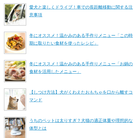
愛犬と楽しくドライブ！車での長距離移動に関する注
意事項
冬にオススメ！温かみのある手作りメニュー「この時
期に取りたい食材を使ったレシピ」
冬にオススメ！温かみのある手作りメニュー「お鍋の
食材を活用したメニュー」
【しつけ方法】犬がくわえたおもちゃを口から離すコ
マンド
うちのペットは太りすぎ？犬猫の適正体重や理想的な
体型とは