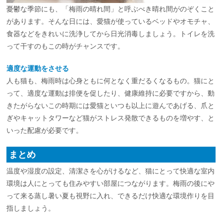
憂鬱な季節にも、「梅雨の晴れ間」と呼ぶべき晴れ間がのぞくこと
があります。そんな日には、愛猫が使っているベッドやオモチャ、
食器などをきれいに洗浄してから日光消毒しましょう。トイレを洗
って干すのもこの時がチャンスです。
適度な運動をさせる
人も猫も、梅雨時は心身ともに何となく重だるくなるもの。猫にと
って、適度な運動は排便を促したり、健康維持に必要ですから、動
きたがらないこの時期には愛猫といつも以上に遊んであげる、爪と
ぎやキャットタワーなど猫がストレス発散できるものを増やす、と
いった配慮が必要です。
まとめ
温度や湿度の設定、清潔さを心がけるなど、猫にとって快適な室内
環境は人にとっても住みやすい部屋につながります。梅雨の後にや
って来る蒸し暑い夏も視野に入れ、できるだけ快適な環境作りを目
指しましょう。