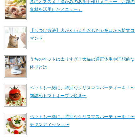
冬にオススメ！温かみのある手作りメニュー「お鍋の
食材を活用したメニュー」
【しつけ方法】犬がくわえたおもちゃを口から離すコ
マンド
うちのペットは太りすぎ？犬猫の適正体重や理想的な
体型とは
ペットも一緒に、特別なクリスマスパーティーを！〜
肉詰めトマトオーブン焼き〜
ペットも一緒に、特別なクリスマスパーティーを！〜
チキンディッシュ〜