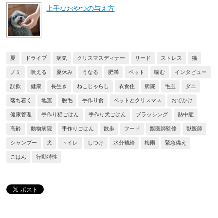
上手なおやつの与え方
夏
ドライブ
病気
クリスマスディナー
リード
ストレス
猫
ノミ
吠える
夏休み
うなる
肥満
ペット
噛む
インタビュー
誤飲
健康
長生き
ねこじゃらし
衣食住
病院
毛玉
ダニ
落ち着く
地震
脱毛
手作り食
ペットとクリスマス
おでかけ
健康管理
手作り猫ごはん
手作り犬ごはん
ブラッシング
熱中症
高齢
動物病院
手作りごはん
散歩
フード
獣医師監修
獣医師
シャンプー
犬
トイレ
しつけ
水分補給
梅雨
緊急備え
ごはん
行動特性