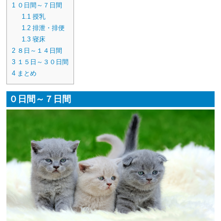
1
０日間～７日間
1.1
授乳
1.2
排泄・排便
1.3
寝床
2
８日～１４日間
3
１５日～３０日間
4
まとめ
０日間～７日間