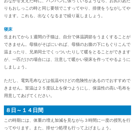
おなかを支えた時に、パンパンに張っているようなら、お尻のあた
りもおしっこの時と同じ要領でこすってやり、排便をうながしてや
ります。これも、出なくなるまで繰り返しましょう。
寝床
生まれてから１週間の子猫は、自分で体温調節をうまくすることが
できません。母猫がそばにいれば、母猫のお腹の下にもぐりこんで
温まったり、兄弟同士でくっついたりして暖をとることができます
が、一匹だけの場合には、注意して暖かい寝床を作ってやるように
しましょう。
ただし、電気毛布などは低温やけどの危険性があるのでおすすめで
きません。室温は２５度以上を保つようにし、保温性の高い毛布を
用意してあげてください。
８日～１４日間
この時期には、体重の増え加減を見ながら３時間に一度の授乳を行
ってやります。また、排せつ処理も行って上げましょう。