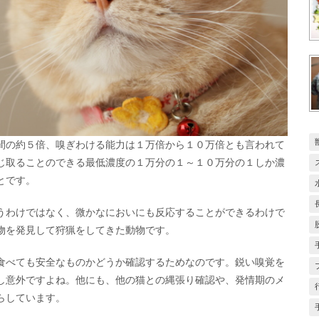
間の約５倍、嗅ぎわける能力は１万倍から１０万倍とも言われて
じ取ることのできる最低濃度の１万分の１～１０万分の１しか濃
とです。
うわけではなく、微かなにおいにも反応することができるわけで
物を発見して狩猟をしてきた動物です。
食べても安全なものかどうか確認するためなのです。鋭い嗅覚を
し意外ですよね。他にも、他の猫との縄張り確認や、発情期のメ
らしています。