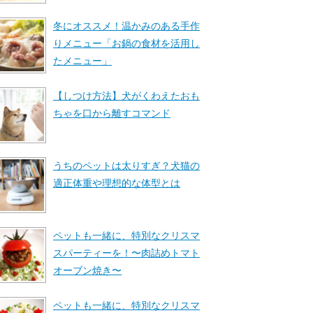
冬にオススメ！温かみのある手作
りメニュー「お鍋の食材を活用し
たメニュー」
【しつけ方法】犬がくわえたおも
ちゃを口から離すコマンド
うちのペットは太りすぎ？犬猫の
適正体重や理想的な体型とは
ペットも一緒に、特別なクリスマ
スパーティーを！〜肉詰めトマト
オーブン焼き〜
ペットも一緒に、特別なクリスマ