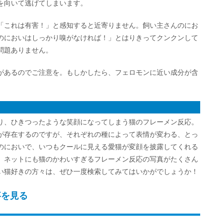
を向いて逃げてしまいます。
「これは有害！」と感知すると近寄りません。飼い主さんのにお
のにおいはしっかり嗅がなければ！」とはりきってクンクンして
問題ありません。
があるのでご注意を。もしかしたら、フェロモンに近い成分が含
り、ひきつったような笑顔になってしまう猫のフレーメン反応。
が存在するのですが、それぞれの種によって表情が変わる、とっ
のにおいで、いつもクールに見える愛猫が変顔を披露してくれる
。ネットにも猫のかわいすぎるフレーメン反応の写真がたくさん
い猫好きの方々は、ぜひ一度検索してみてはいかがでしょうか！
事を見る