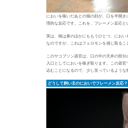
においを嗅いだあとの猫の顔が、口を半開き
理的な反応です。これを、フレーメン反応と
実は、猫は鼻のほかにももうひとつ、におい
なのですが、これはフェロモンを感じ取るこ
このヤコブソン器官は、口の中の天井の部分
入口としてにおいを嗅ぎ取ります。この器官
込むことになるので、少し笑っているような
どうして飼い主のにおいでフレーメン反応？