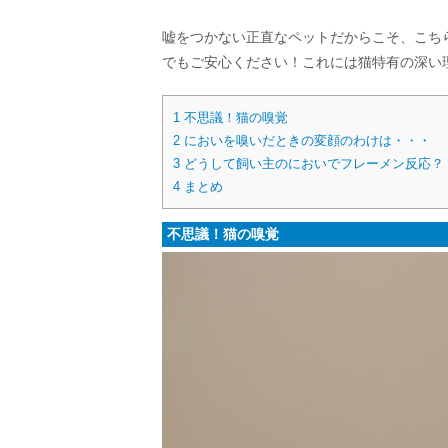
嘘をつかない正直なペットだからこそ、こち
でもご安心ください！これには猫特有の深い
1
不思議！猫の嗅覚
2
においを嗅いだときの変顔のわけは・・・
3
どうして飼い主のにおいでフレーメン反応？
4
まとめ
不思議！猫の嗅覚