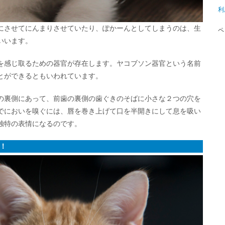
利
にさせてにんまりさせていたり、ぽかーんとしてしまうのは、生
ペ
いいます。
を感じ取るための器官が存在します。ヤコブソン器官という名前
とができるともいわれています。
の裏側にあって、前歯の裏側の歯ぐきのそばに小さな２つの穴を
でにおいを嗅ぐには、唇を巻き上げて口を半開きにして息を吸い
独特の表情になるのです。
！