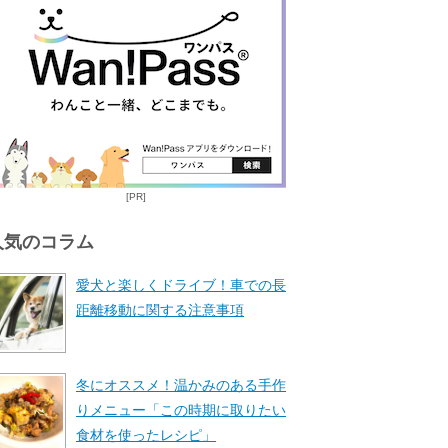
[PR]
人気のコラム
愛犬と楽しくドライブ！車での長
距離移動に関する注意事項
冬にオススメ！温かみのある手作
りメニュー「この時期に取りたい
食材を使ったレシピ」