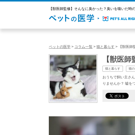
【獣医師監修】そんなに臭かった？臭いを嗅いだ時のフ
ペットの医学
>
コラム一覧
>
猫と暮らす
>
【獣医師
【獣医師
猫と暮らす
猫の
おうちで飼い主さん
りませんか？ 嘘を