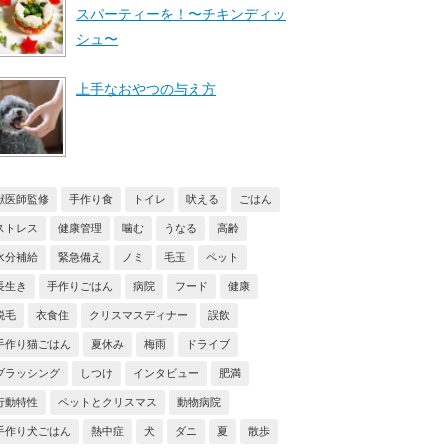
スパーティーを！〜チキンディッ
シュ〜
上手なおやつの与え方
獣医師監修
手作り食
トイレ
吠える
ごはん
ストレス
健康管理
噛む
うなる
高齢
水分補給
緊急備え
ノミ
毛玉
ペット
長生き
手作りごはん
病院
フード
健康
脱毛
衣食住
クリスマスディナー
誤飲
手作り猫ごはん
夏休み
梅雨
ドライブ
ブラッシング
しつけ
インタビュー
肥満
行動特性
ペットとクリスマス
動物病院
手作り犬ごはん
熱中症
犬
ダニ
夏
散歩