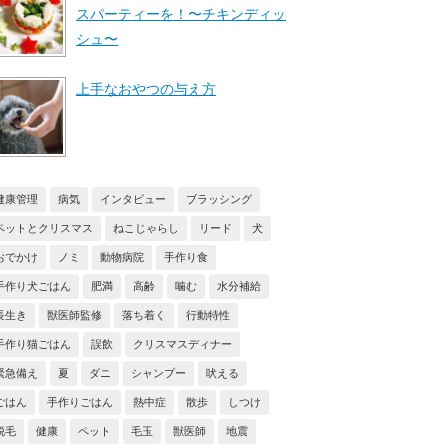
スパーティーを！〜チキンディッ
シュ〜
上手なおやつの与え方
健康管理
病気
インタビュー
ブラッシング
ペットとクリスマス
ねこじゃらし
リード
犬
おでかけ
ノミ
動物病院
手作り食
手作り犬ごはん
肥満
高齢
噛む
水分補給
長生き
獣医師監修
落ち着く
行動特性
手作り猫ごはん
誤飲
クリスマスディナー
緊急備え
夏
ダニ
シャンプー
吠える
ごはん
手作りごはん
熱中症
散歩
しつけ
脱毛
健康
ペット
毛玉
獣医師
地震