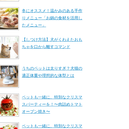
冬にオススメ！温かみのある手作
りメニュー「お鍋の食材を活用し
たメニュー」
【しつけ方法】犬がくわえたおも
ちゃを口から離すコマンド
うちのペットは太りすぎ？犬猫の
適正体重や理想的な体型とは
ペットも一緒に、特別なクリスマ
スパーティーを！〜肉詰めトマト
オーブン焼き〜
ペットも一緒に、特別なクリスマ