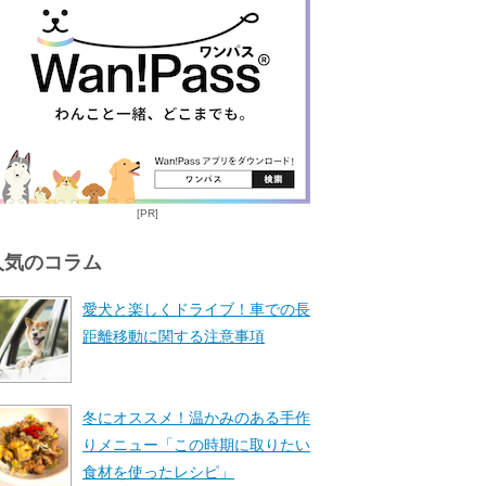
[PR]
人気のコラム
愛犬と楽しくドライブ！車での長
距離移動に関する注意事項
冬にオススメ！温かみのある手作
りメニュー「この時期に取りたい
食材を使ったレシピ」