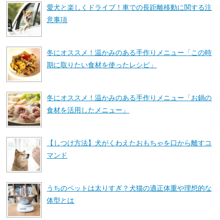
愛犬と楽しくドライブ！車での長距離移動に関する注
意事項
冬にオススメ！温かみのある手作りメニュー「この時
期に取りたい食材を使ったレシピ」
冬にオススメ！温かみのある手作りメニュー「お鍋の
食材を活用したメニュー」
【しつけ方法】犬がくわえたおもちゃを口から離すコ
マンド
うちのペットは太りすぎ？犬猫の適正体重や理想的な
体型とは