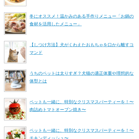
冬にオススメ！温かみのある手作りメニュー「お鍋の
食材を活用したメニュー」
【しつけ方法】犬がくわえたおもちゃを口から離すコ
マンド
うちのペットは太りすぎ？犬猫の適正体重や理想的な
体型とは
ペットも一緒に、特別なクリスマスパーティーを！〜
肉詰めトマトオーブン焼き〜
ペットも一緒に、特別なクリスマスパーティーを！〜
チキンディッシュ〜