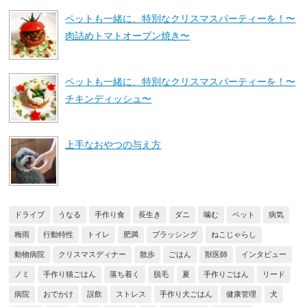
ペットも一緒に、特別なクリスマスパーティーを！〜
肉詰めトマトオーブン焼き〜
ペットも一緒に、特別なクリスマスパーティーを！〜
チキンディッシュ〜
上手なおやつの与え方
ドライブ
うなる
手作り食
長生き
ダニ
噛む
ペット
病気
梅雨
行動特性
トイレ
肥満
ブラッシング
ねこじゃらし
動物病院
クリスマスディナー
散歩
ごはん
獣医師
インタビュー
ノミ
手作り猫ごはん
落ち着く
脱毛
夏
手作りごはん
リード
病院
おでかけ
誤飲
ストレス
手作り犬ごはん
健康管理
犬