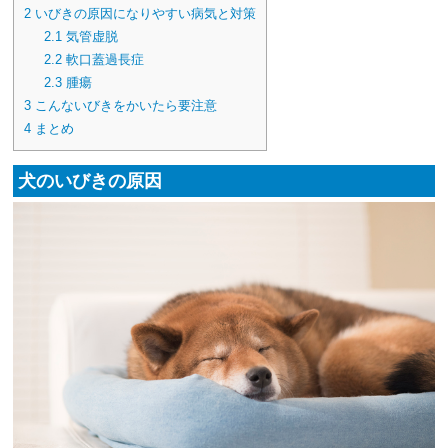
2
いびきの原因になりやすい病気と対策
2.1
気管虚脱
2.2
軟口蓋過長症
2.3
腫瘍
3
こんないびきをかいたら要注意
4
まとめ
犬のいびきの原因