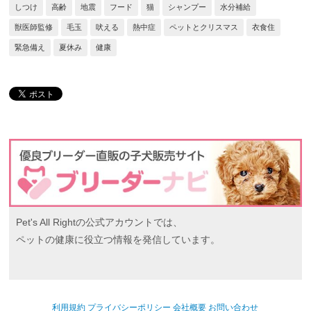
しつけ
高齢
地震
フード
猫
シャンプー
水分補給
獣医師監修
毛玉
吠える
熱中症
ペットとクリスマス
衣食住
緊急備え
夏休み
健康
Pet's All Rightの公式アカウントでは、
ペットの健康に役立つ情報を発信しています。
利用規約
プライバシーポリシー
会社概要
お問い合わせ