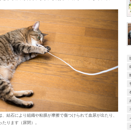
は、結石により組織や粘膜が摩擦で傷つけられて血尿が出たり、
ったります（尿閉）。