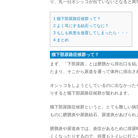
り、丸一日オシッコが出ていないとなると異
1
猫下部尿路症候群って？
2
よく耳にする結石ってなに？
3
もしも疾患を放置してしまったら・・・
4
まとめ
猫下部尿路症候群って？
まず、「下部尿路」とは膀胱から排出口を結
たまり、そこから尿道を通って体外に排出さ
オシッコをしようとしているのに出なかった
りすると猫下部尿路症候群が疑われます。
猫下部尿路症候群というと、とても難しい病
ものに膀胱炎や尿路結石、尿道炎があげられ
膀胱炎や尿道炎では、炎症があるために排尿
くくなったりするので、何度もトイレに行こ