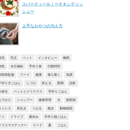
スパーティーを！〜チキンディッ
シュ〜
上手なおやつの与え方
脱毛
毛玉
ペット
インタビュー
梅雨
病気
水分補給
手作り食
行動特性
獣医師監修
フード
健康
落ち着く
地震
手作り犬ごはん
しつけ
吠える
肥満
誤飲
衣食住
ペットとクリスマス
手作りごはん
おでかけ
シャンプー
健康管理
犬
獣医師
ストレス
長生き
うなる
散歩
動物病院
ノミ
ドライブ
夏休み
手作り猫ごはん
クリスマスディナー
リード
夏
ごはん