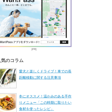
[PR]
人気のコラム
愛犬と楽しくドライブ！車での長
距離移動に関する注意事項
冬にオススメ！温かみのある手作
りメニュー「この時期に取りたい
食材を使ったレシピ」