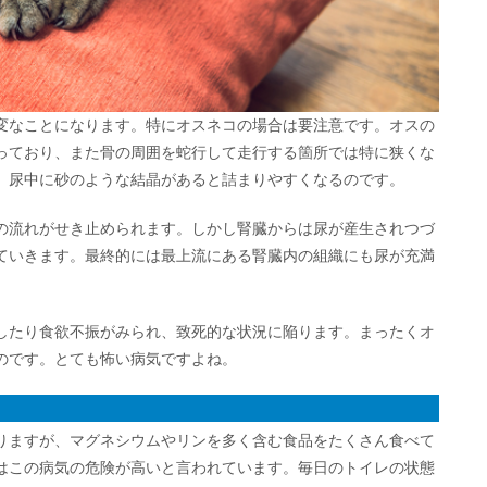
変なことになります。特にオスネコの場合は要注意です。オスの
っており、また骨の周囲を蛇行して走行する箇所では特に狭くな
、尿中に砂のような結晶があると詰まりやすくなるのです。
の流れがせき止められます。しかし腎臓からは尿が産生されつづ
ていきます。最終的には最上流にある腎臓内の組織にも尿が充満
したり食欲不振がみられ、致死的な状況に陥ります。まったくオ
のです。とても怖い病気ですよね。
りますが、マグネシウムやリンを多く含む食品をたくさん食べて
はこの病気の危険が高いと言われています。毎日のトイレの状態