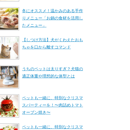
冬にオススメ！温かみのある手作
りメニュー「お鍋の食材を活用し
たメニュー」
【しつけ方法】犬がくわえたおも
ちゃを口から離すコマンド
うちのペットは太りすぎ？犬猫の
適正体重や理想的な体型とは
ペットも一緒に、特別なクリスマ
スパーティーを！〜肉詰めトマト
オーブン焼き〜
ペットも一緒に、特別なクリスマ