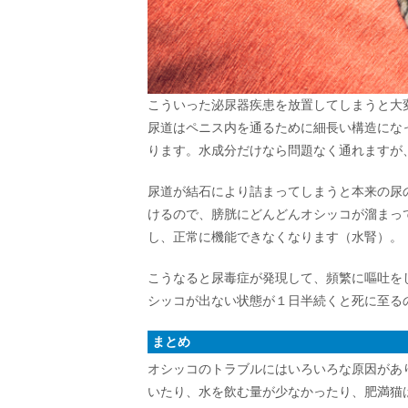
こういった泌尿器疾患を放置してしまうと大
尿道はペニス内を通るために細長い構造にな
ります。水成分だけなら問題なく通れますが
尿道が結石により詰まってしまうと本来の尿
けるので、膀胱にどんどんオシッコが溜まっ
し、正常に機能できなくなります（水腎）。
こうなると尿毒症が発現して、頻繁に嘔吐を
シッコが出ない状態が１日半続くと死に至る
まとめ
オシッコのトラブルにはいろいろな原因があ
いたり、水を飲む量が少なかったり、肥満猫