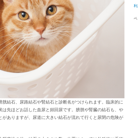
利
ペ
膀胱結石、尿路結石や腎結石と診断名がつけられます。臨床的に
状は先ほどお話した血尿と頻回尿です。膀胱や腎臓の結石も、や
とがありますが、尿道に大きい結石が流れて行くと尿閉の危険が