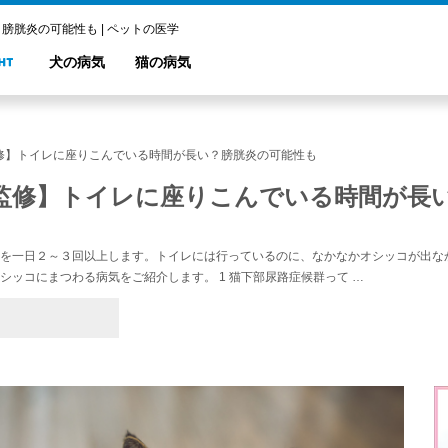
胱炎の可能性も | ペットの医学
犬の病気
猫の病気
修】トイレに座りこんでいる時間が長い？膀胱炎の可能性も
監修】トイレに座りこんでいる時間が長
を一日２～３回以上します。トイレには行っているのに、なかなかオシッコが出な
シッコにまつわる病気をご紹介します。 1 猫下部尿路症候群って …