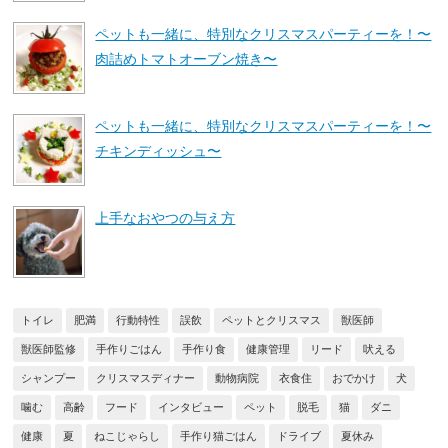
ペットも一緒に、特別なクリスマスパーティーを！〜
肉詰めトマトオーブン焼き〜
ペットも一緒に、特別なクリスマスパーティーを！〜
チキンディッシュ〜
上手なおやつの与え方
トイレ
肥満
行動特性
誤飲
ペットとクリスマス
獣医師
獣医師監修
手作りごはん
手作り食
健康管理
リード
吠える
シャンプー
クリスマスディナー
動物病院
衣食住
おでかけ
犬
噛む
高齢
フード
インタビュー
ペット
脱毛
猫
ダニ
健康
夏
ねこじゃらし
手作り猫ごはん
ドライブ
夏休み