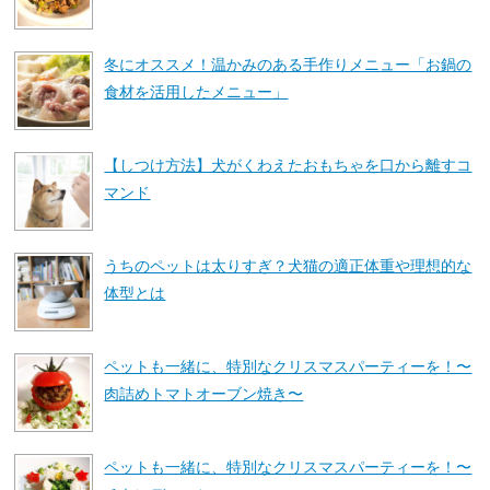
冬にオススメ！温かみのある手作りメニュー「お鍋の
食材を活用したメニュー」
【しつけ方法】犬がくわえたおもちゃを口から離すコ
マンド
うちのペットは太りすぎ？犬猫の適正体重や理想的な
体型とは
ペットも一緒に、特別なクリスマスパーティーを！〜
肉詰めトマトオーブン焼き〜
ペットも一緒に、特別なクリスマスパーティーを！〜