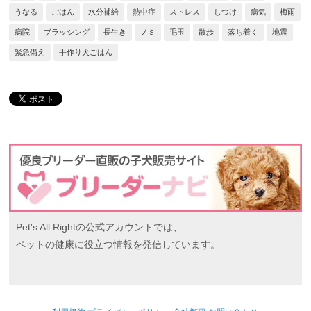
うなる
ごはん
水分補給
熱中症
ストレス
しつけ
病気
梅雨
病院
ブラッシング
長生き
ノミ
毛玉
散歩
落ち着く
地震
緊急備え
手作り犬ごはん
Pet's All Rightの公式アカウントでは、
ペットの健康に役立つ情報を発信しています。