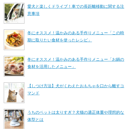
愛犬と楽しくドライブ！車での長距離移動に関する注
意事項
冬にオススメ！温かみのある手作りメニュー「この時
期に取りたい食材を使ったレシピ」
冬にオススメ！温かみのある手作りメニュー「お鍋の
食材を活用したメニュー」
【しつけ方法】犬がくわえたおもちゃを口から離すコ
マンド
うちのペットは太りすぎ？犬猫の適正体重や理想的な
体型とは