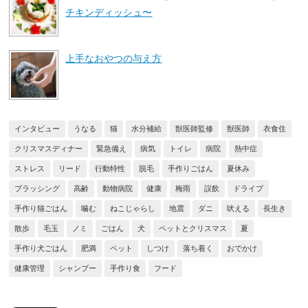
チキンディッシュ〜
上手なおやつの与え方
インタビュー
うなる
猫
水分補給
獣医師監修
獣医師
衣食住
クリスマスディナー
緊急備え
病気
トイレ
病院
熱中症
ストレス
リード
行動特性
脱毛
手作りごはん
夏休み
ブラッシング
高齢
動物病院
健康
梅雨
誤飲
ドライブ
手作り猫ごはん
噛む
ねこじゃらし
地震
ダニ
吠える
長生き
散歩
毛玉
ノミ
ごはん
犬
ペットとクリスマス
夏
手作り犬ごはん
肥満
ペット
しつけ
落ち着く
おでかけ
健康管理
シャンプー
手作り食
フード