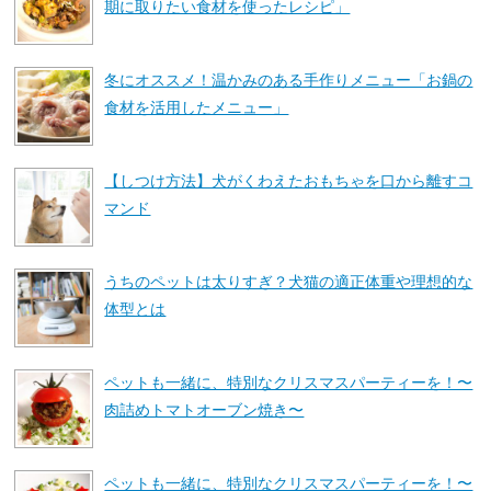
期に取りたい食材を使ったレシピ」
冬にオススメ！温かみのある手作りメニュー「お鍋の
食材を活用したメニュー」
【しつけ方法】犬がくわえたおもちゃを口から離すコ
マンド
うちのペットは太りすぎ？犬猫の適正体重や理想的な
体型とは
ペットも一緒に、特別なクリスマスパーティーを！〜
肉詰めトマトオーブン焼き〜
ペットも一緒に、特別なクリスマスパーティーを！〜