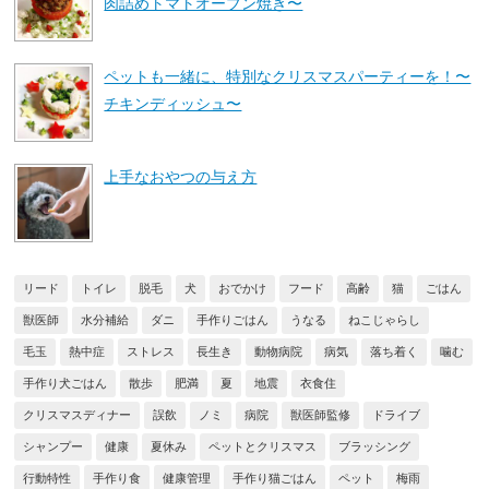
肉詰めトマトオーブン焼き〜
ペットも一緒に、特別なクリスマスパーティーを！〜
チキンディッシュ〜
上手なおやつの与え方
リード
トイレ
脱毛
犬
おでかけ
フード
高齢
猫
ごはん
獣医師
水分補給
ダニ
手作りごはん
うなる
ねこじゃらし
毛玉
熱中症
ストレス
長生き
動物病院
病気
落ち着く
噛む
手作り犬ごはん
散歩
肥満
夏
地震
衣食住
クリスマスディナー
誤飲
ノミ
病院
獣医師監修
ドライブ
シャンプー
健康
夏休み
ペットとクリスマス
ブラッシング
行動特性
手作り食
健康管理
手作り猫ごはん
ペット
梅雨