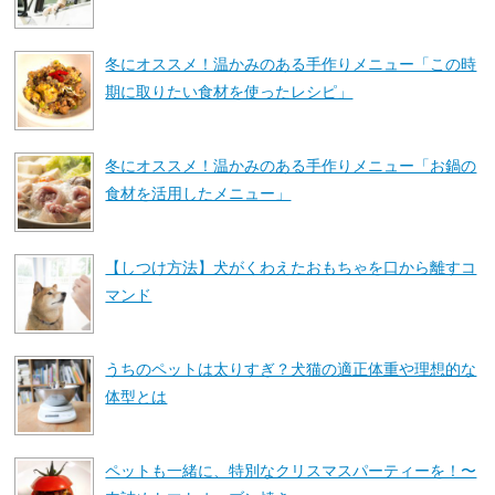
冬にオススメ！温かみのある手作りメニュー「この時
期に取りたい食材を使ったレシピ」
冬にオススメ！温かみのある手作りメニュー「お鍋の
食材を活用したメニュー」
【しつけ方法】犬がくわえたおもちゃを口から離すコ
マンド
うちのペットは太りすぎ？犬猫の適正体重や理想的な
体型とは
ペットも一緒に、特別なクリスマスパーティーを！〜