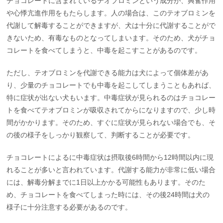
チョコレートに含まれているテオブロミンという成分が、興奮作用
や心悸亢進作用をもたらします。人の場合は、このテオブロミンを
代謝して解毒することができますが、犬は十分に代謝することがで
きないため、有毒なものとなってしまいます。そのため、犬がチョ
コレートを食べてしまうと、中毒を起こすことがあるのです。
ただし、テオブロミンを代謝できる能力は犬によって個体差があ
り、少量のチョコレートでも中毒を起こしてしまうこともあれば、
特に症状が出ない犬もいます。中毒症状が見られるのはチョコレー
トを食べてテオブロミンが吸収されてからになりますので、少し時
間がかかります。そのため、すぐに症状が見られない場合でも、そ
の後の様子をしっかり観察して、判断することが必要です。
チョコレートによるに中毒症状は摂取後6時間から12時間以内に現
れることが多いと言われています。代謝する能力が非常に低い場合
には、解毒分解までに1日以上かかる可能性もあります。そのた
め、チョコレートを食べてしまった時には、その後24時間は犬の
様子に十分注意する必要があるのです。