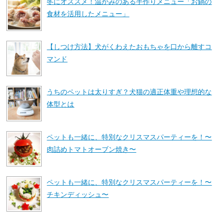
冬にオススメ！温かみのある手作りメニュー「お鍋の
食材を活用したメニュー」
【しつけ方法】犬がくわえたおもちゃを口から離すコ
マンド
うちのペットは太りすぎ？犬猫の適正体重や理想的な
体型とは
ペットも一緒に、特別なクリスマスパーティーを！〜
肉詰めトマトオーブン焼き〜
ペットも一緒に、特別なクリスマスパーティーを！〜
チキンディッシュ〜