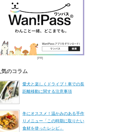
[PR]
人気のコラム
愛犬と楽しくドライブ！車での長
距離移動に関する注意事項
冬にオススメ！温かみのある手作
りメニュー「この時期に取りたい
食材を使ったレシピ」