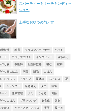
スパーティーを！〜チキンディッ
シュ〜
上手なおやつの与え方
行動特性
地震
クリスマスディナー
ペット
リード
手作り犬ごはん
インタビュー
落ち着く
手作り食
獣医師
獣医師監修
噛む
肥満
手作り猫ごはん
病院
脱毛
ごはん
ねこじゃらし
ドライブ
夏休み
ストレス
夏
猫
シャンプー
緊急備え
ダニ
病気
フード
健康管理
ノミ
うなる
高齢
手作りごはん
ブラッシング
衣食住
誤飲
おでかけ
ペットとクリスマス
毛玉
長生き