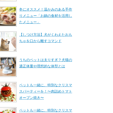
冬にオススメ！温かみのある手作
りメニュー「お鍋の食材を活用し
たメニュー」
【しつけ方法】犬がくわえたおも
ちゃを口から離すコマンド
うちのペットは太りすぎ？犬猫の
適正体重や理想的な体型とは
ペットも一緒に、特別なクリスマ
スパーティーを！〜肉詰めトマト
オーブン焼き〜
ペットも一緒に、特別なクリスマ