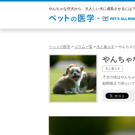
やんちゃな仔犬から、大人しい犬に成長させるには？ 
ペットの医学
>
コラム一覧
>
犬と暮らす
>
やんちゃ
やんちゃ
犬と暮らす
子犬の頃はやんちゃ
頼関係まで揺らいで