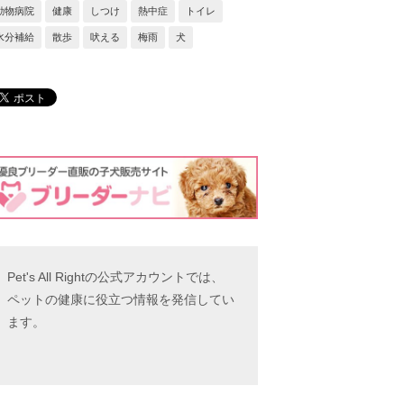
動物病院
健康
しつけ
熱中症
トイレ
水分補給
散歩
吠える
梅雨
犬
Pet's All Rightの公式アカウントでは、
ペットの健康に役立つ情報を発信してい
ます。