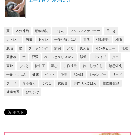
上手なおやつの与え方
夏
水分補給
動物病院
ごはん
クリスマスディナー
長生き
ストレス
病気
トイレ
手作り猫ごはん
散歩
行動特性
梅雨
脱毛
猫
ブラッシング
病院
ノミ
吠える
インタビュー
地震
夏休み
犬
肥満
ペットとクリスマス
誤飲
ドライブ
ダニ
高齢
しつけ
熱中症
噛む
手作り食
ねこじゃらし
緊急備え
手作りごはん
健康
ペット
毛玉
獣医師
シャンプー
リード
フード
落ち着く
うなる
衣食住
手作り犬ごはん
獣医師監修
健康管理
おでかけ