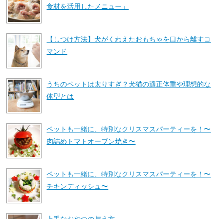
食材を活用したメニュー」
【しつけ方法】犬がくわえたおもちゃを口から離すコ
マンド
うちのペットは太りすぎ？犬猫の適正体重や理想的な
体型とは
ペットも一緒に、特別なクリスマスパーティーを！〜
肉詰めトマトオーブン焼き〜
ペットも一緒に、特別なクリスマスパーティーを！〜
チキンディッシュ〜