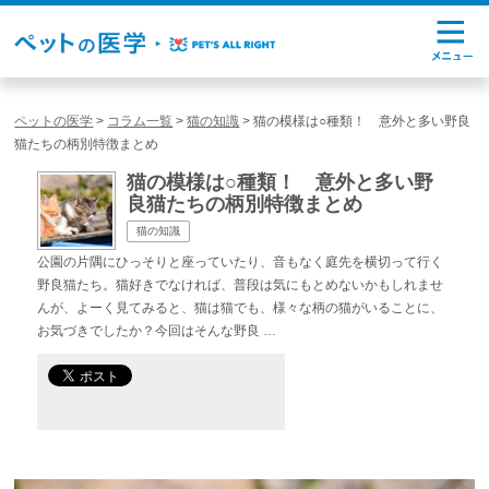
ペットの医学
>
コラム一覧
>
猫の知識
>
猫の模様は○種類！ 意外と多い野良
猫たちの柄別特徴まとめ
猫の模様は○種類！ 意外と多い野
良猫たちの柄別特徴まとめ
猫の知識
公園の片隅にひっそりと座っていたり、音もなく庭先を横切って行く
野良猫たち。猫好きでなければ、普段は気にもとめないかもしれませ
んが、よーく見てみると、猫は猫でも、様々な柄の猫がいることに、
お気づきでしたか？今回はそんな野良 …