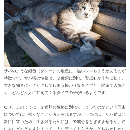
サバのような銀色（グレー）の地色に、黒いシマもようがあるのが
特徴です。サバ猫の性格は、２種類に別れ、警戒心が非常に強く、
大きな物音にビクビクしてしまう怖がりなタイプと、陽気で人懐こ
く、どんどん人に甘えてくるタイプの子がいるようです。
なぜ、このように、２種類の性格に別れてしまったのかという理由
については、様々なことが考えられますが、一つには、サバ猫は非
常に目立つため、生き残るためには、警戒心をとぎすませるか、逆
に人にどんどんすりよって、人に守ってもらうか、どちらかしかな