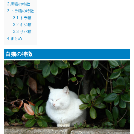
2
黒猫の特徴
3
トラ猫の特徴
3.1
トラ猫
3.2
キジ猫
3.3
サバ猫
4
まとめ
白猫の特徴