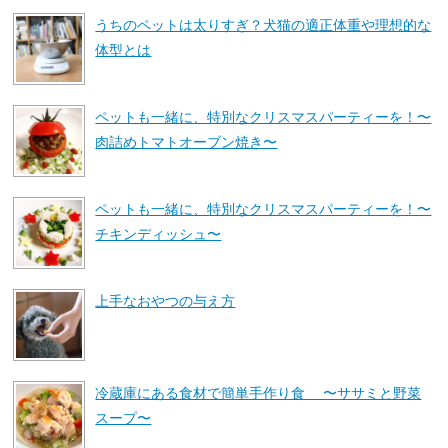
うちのペットは太りすぎ？犬猫の適正体重や理想的な
体型とは
ペットも一緒に、特別なクリスマスパーティーを！〜
肉詰めトマトオーブン焼き〜
ペットも一緒に、特別なクリスマスパーティーを！〜
チキンディッシュ〜
上手なおやつの与え方
冷蔵庫にある食材で簡単手作り食 〜ササミと野菜
スープ〜