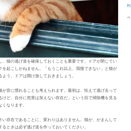
利
ペ
し、猫の逃げ道を確保しておくことも重要です。ドアが閉じてい
クを起こしかねません。「もうこれ以上、我慢できない」と猫が
るよう、ドアは開け放しておきましょう。
猫が音に慣れることも考えられます。最初は、怯えて逃げ去って
るけど、自分に危害は加えない存在だ」という目で掃除機を見る
なくなります。
さい存在であることに、変わりはありません。猫が、がまんして
するときは必ず逃げ道を作っておいてください。