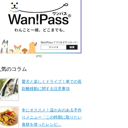
[PR]
人気のコラム
愛犬と楽しくドライブ！車での長
距離移動に関する注意事項
冬にオススメ！温かみのある手作
りメニュー「この時期に取りたい
食材を使ったレシピ」