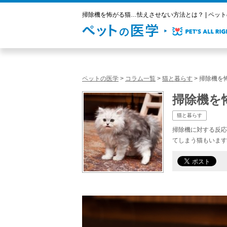
掃除機を怖がる猫…怯えさせない方法とは？ | ペッ
ペットの医学
>
コラム一覧
>
猫と暮らす
>
掃除機を
掃除機を
猫と暮らす
掃除機に対する反応
てしまう猫もいます