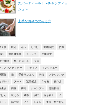
スパーティーを！〜チキンディッ
シュ〜
上手なおやつの与え方
衣食住
脱毛
毛玉
しつけ
動物病院
肥満
高齢
獣医師監修
ストレス
手作り食
水分補給
ねこじゃらし
ダニ
クリスマスディナー
ドライブ
インタビュー
獣医師
猫
手作りごはん
病気
ブラッシング
おでかけ
フード
緊急備え
うなる
夏休み
長生き
病院
梅雨
シャンプー
行動特性
ごはん
吠える
健康
誤飲
落ち着く
犬
ペット
熱中症
ノミ
トイレ
手作り猫ごはん