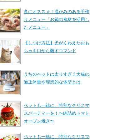
冬にオススメ！温かみのある手作
りメニュー「お鍋の食材を活用し
たメニュー」
【しつけ方法】犬がくわえたおも
ちゃを口から離すコマンド
うちのペットは太りすぎ？犬猫の
適正体重や理想的な体型とは
ペットも一緒に、特別なクリスマ
スパーティーを！〜肉詰めトマト
オーブン焼き〜
ペットも一緒に、特別なクリスマ