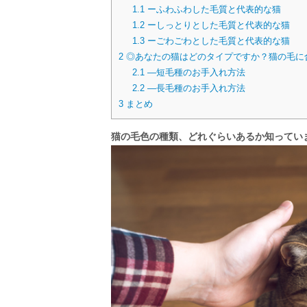
1.1
ーふわふわした毛質と代表的な猫
1.2
ーしっとりとした毛質と代表的な猫
1.3
ーごわごわとした毛質と代表的な猫
2
◎あなたの猫はどのタイプですか？猫の毛に
2.1
—短毛種のお手入れ方法
2.2
—長毛種のお手入れ方法
3
まとめ
猫の毛色の種類、どれぐらいあるか知ってい