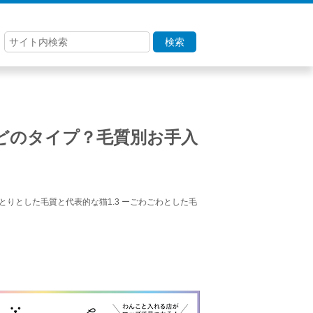
検索
どのタイプ？毛質別お手入
っとりとした毛質と代表的な猫1.3 ーごわごわとした毛