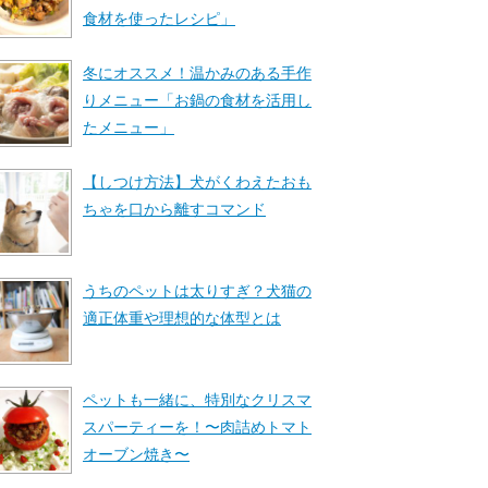
食材を使ったレシピ」
冬にオススメ！温かみのある手作
りメニュー「お鍋の食材を活用し
たメニュー」
【しつけ方法】犬がくわえたおも
ちゃを口から離すコマンド
うちのペットは太りすぎ？犬猫の
適正体重や理想的な体型とは
ペットも一緒に、特別なクリスマ
スパーティーを！〜肉詰めトマト
オーブン焼き〜