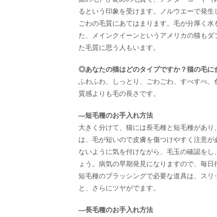
るという印象を受けます。ノルウエーで発生
ごわの毛質にあてはまります。毛が分厚く水
た、メインクイーンというアメリカの猫もダ
た毛質に思う人もいます。
◎あなたの猫はどのタイプですか？猫の毛に
ふわふわ、しっとり、ごわごわ、すべすべ、
質感よりも毛の長さです。
—短毛種のお手入れ方法
大きく分けて、猫には長毛種と短毛種があり
は、毛が短いので皮膚を傷つけやすく注意が
ないように気を付けながら、毛玉の確認をし
ょう。病気の早期発見になりますので、毎日
短毛種のブラッシングで必要な道具は、スリ
と、さらにツヤがでます。
—長毛種のお手入れ方法