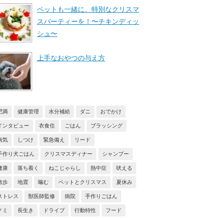
ペットも一緒に、特別なクリスマ
スパーティーを！〜チキンディッ
シュ〜
上手なおやつの与え方
肥満
健康管理
水分補給
ダニ
おでかけ
インタビュー
衣食住
ごはん
ブラッシング
病気
しつけ
緊急備え
リード
手作り犬ごはん
クリスマスディナー
シャンプー
健康
落ち着く
ねこじゃらし
熱中症
吠える
散歩
地震
噛む
ペットとクリスマス
夏休み
ストレス
獣医師監修
病院
手作りごはん
ノミ
長生き
ドライブ
行動特性
フード