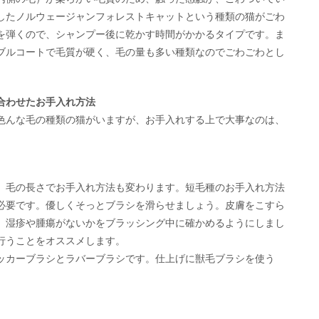
したノルウェージャンフォレストキャットという種類の猫がごわ
を弾くので、シャンプー後に乾かす時間がかかるタイプです。ま
ブルコートで毛質が硬く、毛の量も多い種類なのでごわごわとし
合わせたお手入れ方法
色んな毛の種類の猫がいますが、お手入れする上で大事なのは、
、毛の長さでお手入れ方法も変わります。短毛種のお手入れ方法
必要です。優しくそっとブラシを滑らせましょう。皮膚をこすら
、湿疹や腫瘍がないかをブラッシング中に確かめるようにしまし
行うことをオススメします。
ッカーブラシとラバーブラシです。仕上げに獣毛ブラシを使う