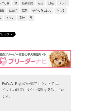
手作り食
猫
動物病院
毛玉
脱毛
ペット
梅雨
獣医師
誤飲
手作り猫ごはん
うなる
犬
トイレ
高齢
夏
Pet's All Rightの公式アカウントでは、
ペットの健康に役立つ情報を発信してい
ます。