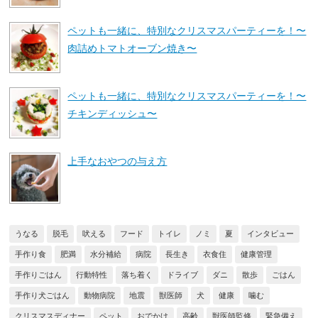
ペットも一緒に、特別なクリスマスパーティーを！〜
肉詰めトマトオーブン焼き〜
ペットも一緒に、特別なクリスマスパーティーを！〜
チキンディッシュ〜
上手なおやつの与え方
うなる
脱毛
吠える
フード
トイレ
ノミ
夏
インタビュー
手作り食
肥満
水分補給
病院
長生き
衣食住
健康管理
手作りごはん
行動特性
落ち着く
ドライブ
ダニ
散歩
ごはん
手作り犬ごはん
動物病院
地震
獣医師
犬
健康
噛む
クリスマスディナー
ペット
おでかけ
高齢
獣医師監修
緊急備え