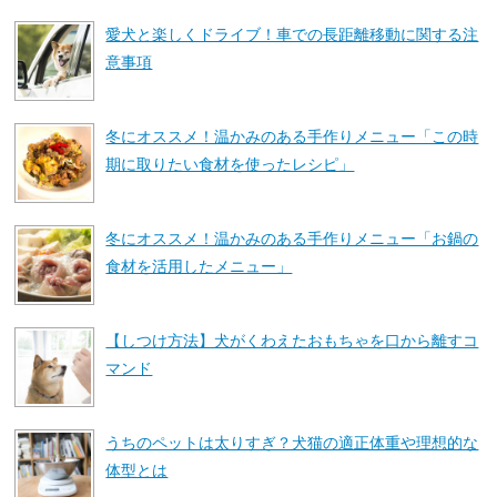
愛犬と楽しくドライブ！車での長距離移動に関する注
意事項
冬にオススメ！温かみのある手作りメニュー「この時
期に取りたい食材を使ったレシピ」
冬にオススメ！温かみのある手作りメニュー「お鍋の
食材を活用したメニュー」
【しつけ方法】犬がくわえたおもちゃを口から離すコ
マンド
うちのペットは太りすぎ？犬猫の適正体重や理想的な
体型とは