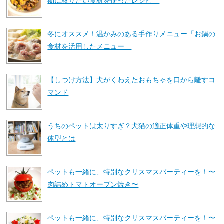
期に取りたい食材を使ったレシピ」
冬にオススメ！温かみのある手作りメニュー「お鍋の
食材を活用したメニュー」
【しつけ方法】犬がくわえたおもちゃを口から離すコ
マンド
うちのペットは太りすぎ？犬猫の適正体重や理想的な
体型とは
ペットも一緒に、特別なクリスマスパーティーを！〜
肉詰めトマトオーブン焼き〜
ペットも一緒に、特別なクリスマスパーティーを！〜