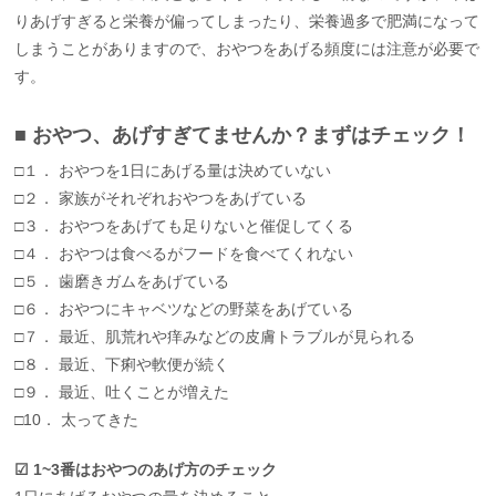
りあげすぎると栄養が偏ってしまったり、栄養過多で肥満になって
しまうことがありますので、おやつをあげる頻度には注意が必要で
す。
■ おやつ、あげすぎてませんか？まずはチェック！
□１． おやつを1日にあげる量は決めていない
□２． 家族がそれぞれおやつをあげている
□３． おやつをあげても足りないと催促してくる
□４． おやつは食べるがフードを食べてくれない
□５． 歯磨きガムをあげている
□６． おやつにキャベツなどの野菜をあげている
□７． 最近、肌荒れや痒みなどの皮膚トラブルが見られる
□８． 最近、下痢や軟便が続く
□９． 最近、吐くことが増えた
□10． 太ってきた
☑︎ 1~3番はおやつのあげ方のチェック