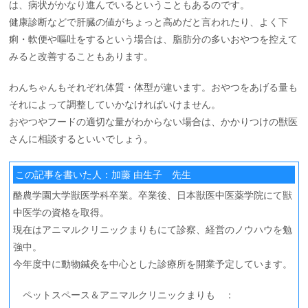
は、病状がかなり進んでいるということもあるのです。
健康診断などで肝臓の値がちょっと高めだと言われたり、よく下
痢・軟便や嘔吐をするという場合は、脂肪分の多いおやつを控えて
みると改善することもあります。
わんちゃんもそれぞれ体質・体型が違います。おやつをあげる量も
それによって調整していかなければいけません。
おやつやフードの適切な量がわからない場合は、かかりつけの獣医
さんに相談するといいでしょう。
この記事を書いた人：加藤 由生子 先生
酪農学園大学獣医学科卒業。卒業後、日本獣医中医薬学院にて獣
中医学の資格を取得。
現在はアニマルクリニックまりもにて診察、経営のノウハウを勉
強中。
今年度中に動物鍼灸を中心とした診療所を開業予定しています。
ペットスペース＆アニマルクリニックまりも ：