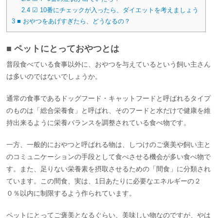
2.4
☑︎ 10番にチェックが入ったら、ダイエットを考えましょう
3
■ おやつをあげすぎたら、どうなるの？
■ ペットにとっておやつとは
普段食べている食事以外に、おやつを与えているという飼い主さん
は多いのではないでしょうか。
通常の食事であるドッグフード・キャットフードと呼ばれるタイプ
のものは「総合栄養食」と呼ばれ、そのフードと水だけで健康を維
持出来るように栄養バランスを調整されている食べ物です。
一方、一般的におやつと呼ばれる物は、しつけのご褒美や飼い主と
のコミュニケーションの手段として食べさせる機会が多い食べ物で
す。また、足りない栄養素を摂取させるための「間食」に分類され
ています。この間食、実は、1日あたりに必要なエネルギーの２
０％以内に制限するよう作られています。
ペットにとってご褒美となるぐらい、美味しい物なのですが、やは