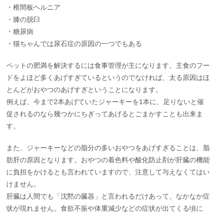
・椎間板ヘルニア
・膝の脱臼
・糖尿病
・猫ちゃんでは尿石症の原因の一つでもある
ペットの肥満を解決するには食事管理が主になります。主食のフー
ドをよほど多くあげすぎているというのでなければ、太る原因はほ
とんどがおやつのあげすぎということになります。
例えば、今まで2本あげていたジャーキーを1本に、足りないと催
促されるのなら幾つかにちぎってあげるとごまかすことも出来ま
す。
また、ジャーキーなどの脂分の多いおやつをあげすぎることは、脂
肪肝の原因となります。おやつの着色料や酸化防止剤が肝臓の機能
に負担をかけるとも言われていますので、注意して与えなくてはい
けません。
肝臓は人間でも「沈黙の臓器」と言われるだけあって、なかなか症
状が現れません。食欲不振や体重減少などの症状が出てくる頃に