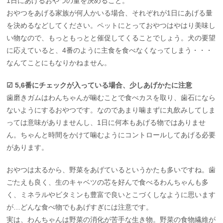
1日にあげるおやつの量を決めること。
おやつをあげる家族が何人かいる場合、それぞれが1日にあげる量
を決めるなどしてください。ペットにとっておやつはやはり美味し
い物なので、もっともっとと催促してくることでしょう。犬の要望
に応えていると、4番のように主食を食べなくなってしまう・・・
なんてことにもなりかねません。
☑︎ 5,6番にチェックが入っている場合、少しあげかたに注意
歯磨きガムはわんちゃんが噛むことで食べカスを取り、歯石になら
ないようにするおやつです。なのであまり噛まずに丸飲みしてしま
っては意味がありませんし、1日に何本もあげる物ではありませ
ん。ちゃんと時間をかけて噛むようにコントロールしてあげる必要
があります。
おやつは太るから、野菜をあげているというかたも多いですね。歯
ごたえも良く、生のキャベツの芯を好んで食べるわんちゃんも多
く、ミネラルやビタミンも豊富で良いとこづくしなように思います
が…どんな食べ物でもあげすぎには注意です。
実は、わんちゃんは野菜の消化が苦手な生き物。野菜の食物繊維が