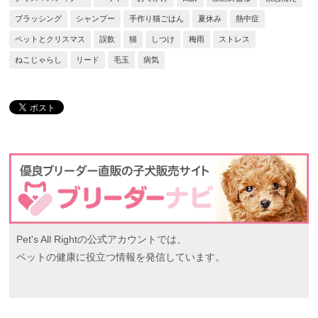
ブラッシング
シャンプー
手作り猫ごはん
夏休み
熱中症
ペットとクリスマス
誤飲
猫
しつけ
梅雨
ストレス
ねこじゃらし
リード
毛玉
病気
Pet's All Rightの公式アカウントでは、
ペットの健康に役立つ情報を発信しています。