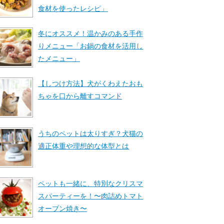
食材を使ったレシピ」
冬にオススメ！温かみのある手作
りメニュー「お鍋の食材を活用し
たメニュー」
【しつけ方法】犬がくわえたおも
ちゃを口から離すコマンド
うちのペットは太りすぎ？犬猫の
適正体重や理想的な体型とは
ペットも一緒に、特別なクリスマ
スパーティーを！〜肉詰めトマト
オーブン焼き〜