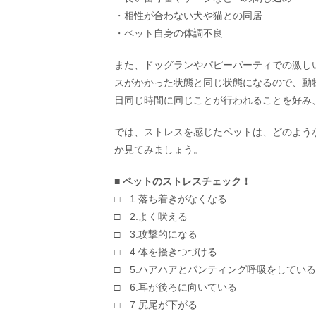
・相性が合わない犬や猫との同居
・ペット自身の体調不良
また、ドッグランやパピーパーティでの激し
スがかかった状態と同じ状態になるので、動
日同じ時間に同じことが行われることを好み
では、ストレスを感じたペットは、どのよう
か見てみましょう。
■ ペットのストレスチェック！
□ 1.落ち着きがなくなる
□ 2.よく吠える
□ 3.攻撃的になる
□ 4.体を掻きつづける
□ 5.ハアハアとパンティング呼吸をしている
□ 6.耳が後ろに向いている
□ 7.尻尾が下がる