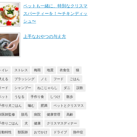
ペットも一緒に、特別なクリスマ
スパーティーを！〜チキンディッ
シュ〜
上手なおやつの与え方
トイレ
ストレス
梅雨
地震
衣食住
猫
吠える
ブラッシング
ノミ
フード
ごはん
リード
シャンプー
ねこじゃらし
ダニ
誤飲
ペット
うなる
手作り食
しつけ
散歩
手作り犬ごはん
噛む
肥満
ペットとクリスマス
獣医師監修
脱毛
病院
健康管理
高齢
手作りごはん
犬
健康
クリスマスディナー
行動特性
獣医師
おでかけ
ドライブ
熱中症