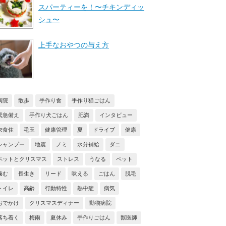
スパーティーを！〜チキンディッ
シュ〜
上手なおやつの与え方
病院
散歩
手作り食
手作り猫ごはん
緊急備え
手作り犬ごはん
肥満
インタビュー
衣食住
毛玉
健康管理
夏
ドライブ
健康
シャンプー
地震
ノミ
水分補給
ダニ
ペットとクリスマス
ストレス
うなる
ペット
噛む
長生き
リード
吠える
ごはん
脱毛
トイレ
高齢
行動特性
熱中症
病気
おでかけ
クリスマスディナー
動物病院
落ち着く
梅雨
夏休み
手作りごはん
獣医師