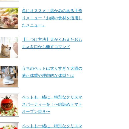
冬にオススメ！温かみのある手作
りメニュー「お鍋の食材を活用し
たメニュー」
【しつけ方法】犬がくわえたおも
ちゃを口から離すコマンド
うちのペットは太りすぎ？犬猫の
適正体重や理想的な体型とは
ペットも一緒に、特別なクリスマ
スパーティーを！〜肉詰めトマト
オーブン焼き〜
ペットも一緒に、特別なクリスマ