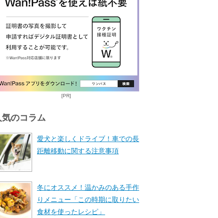
[PR]
人気のコラム
愛犬と楽しくドライブ！車での長
距離移動に関する注意事項
冬にオススメ！温かみのある手作
りメニュー「この時期に取りたい
食材を使ったレシピ」