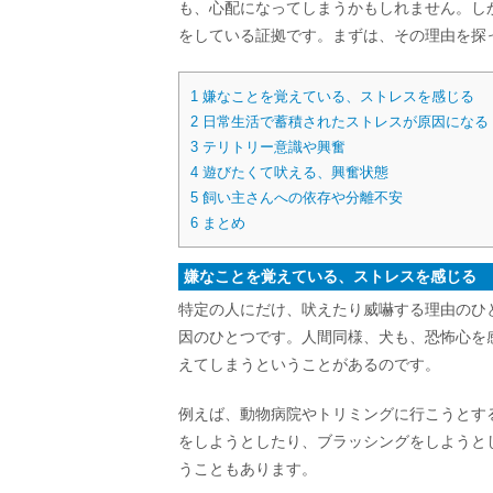
も、心配になってしまうかもしれません。し
をしている証拠です。まずは、その理由を探
1
嫌なことを覚えている、ストレスを感じる
2
日常生活で蓄積されたストレスが原因になる
3
テリトリー意識や興奮
4
遊びたくて吠える、興奮状態
5
飼い主さんへの依存や分離不安
6
まとめ
嫌なことを覚えている、ストレスを感じる
特定の人にだけ、吠えたり威嚇する理由のひ
因のひとつです。人間同様、犬も、恐怖心を
えてしまうということがあるのです。
例えば、動物病院やトリミングに行こうとす
をしようとしたり、ブラッシングをしようと
うこともあります。