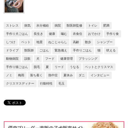
ストレス
病気
水分補給
病院
獣医師監修
トイレ
肥満
手作り犬ごはん
長生き
健康
噛む
衣食住
おでかけ
手作り食
しつけ
ペット
地震
ねこじゃらし
高齢
散歩
シャンプー
ドライブ
獣医師
ごはん
緊急備え
手作りごはん
猫
吠える
動物病院
誤飲
犬
フード
健康管理
ブラッシング
手作り猫ごはん
脱毛
夏
リード
うなる
ペットとクリスマス
ノミ
梅雨
落ち着く
熱中症
夏休み
ダニ
インタビュー
クリスマスディナー
行動特性
毛玉