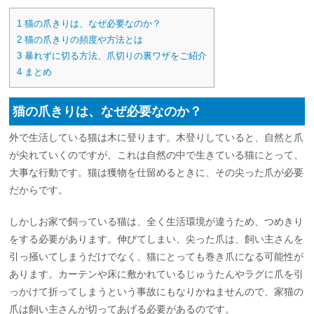
1
猫の爪きりは、なぜ必要なのか？
2
猫の爪きりの頻度や方法とは
3
暴れずに切る方法、爪切りの裏ワザをご紹介
4
まとめ
猫の爪きりは、なぜ必要なのか？
外で生活している猫は木に登ります。木登りしていると、自然と爪
が尖れていくのですが、これは自然の中で生きている猫にとって、
大事な行動です。猫は獲物を仕留めるときに、その尖った爪が必要
だからです。
しかしお家で飼っている猫は、全く生活環境が違うため、つめきり
をする必要があります。伸びてしまい、尖った爪は、飼い主さんを
引っ掻いてしまうだけでなく、猫にとっても巻き爪になる可能性が
あります。カーテンや床に敷かれているじゅうたんやラグに爪を引
っかけて折ってしまうという事故にもなりかねませんので、家猫の
爪は飼い主さんが切ってあげる必要があるのです。