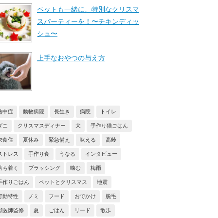
ペットも一緒に、特別なクリスマ
スパーティーを！〜チキンディッ
シュ〜
上手なおやつの与え方
熱中症
動物病院
長生き
病院
トイレ
ダニ
クリスマスディナー
犬
手作り猫ごはん
衣食住
夏休み
緊急備え
吠える
高齢
ストレス
手作り食
うなる
インタビュー
落ち着く
ブラッシング
噛む
梅雨
手作りごはん
ペットとクリスマス
地震
行動特性
ノミ
フード
おでかけ
脱毛
獣医師監修
夏
ごはん
リード
散歩