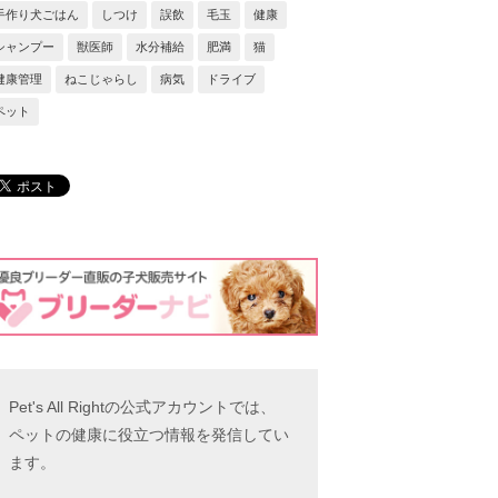
手作り犬ごはん
しつけ
誤飲
毛玉
健康
シャンプー
獣医師
水分補給
肥満
猫
健康管理
ねこじゃらし
病気
ドライブ
ペット
Pet's All Rightの公式アカウントでは、
ペットの健康に役立つ情報を発信してい
ます。