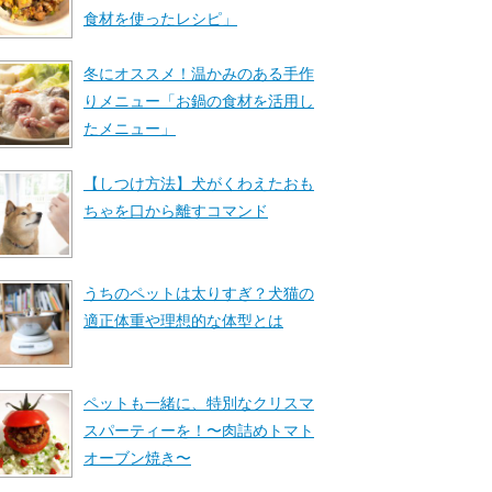
食材を使ったレシピ」
冬にオススメ！温かみのある手作
りメニュー「お鍋の食材を活用し
たメニュー」
【しつけ方法】犬がくわえたおも
ちゃを口から離すコマンド
うちのペットは太りすぎ？犬猫の
適正体重や理想的な体型とは
ペットも一緒に、特別なクリスマ
スパーティーを！〜肉詰めトマト
オーブン焼き〜