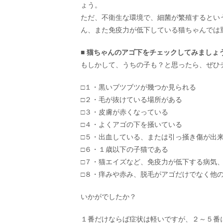
ょう。
ただ、不衛生な環境で、細菌が繁殖するとい
ん、また免疫力が低下している猫ちゃんでは
■ 猫ちゃんのアゴ下をチェックしてみましょ
もしかして、うちの子も？と思ったら、ぜひ
□１・黒いブツブツが幾つか見られる
□２・毛が抜けている場所がある
□３・皮膚が赤くなっている
□４・よくアゴの下を掻いている
□５・出血している、または引っ掻き傷が出
□６・１歳以下の子猫である
□７・猫エイズなど、免疫力が低下する病気
□８・痒みや赤み、脱毛がアゴだけでなく他
いかがでしたか？
１番だけならば症状は軽いですが、２～５番