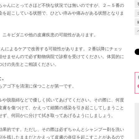
ちゃんにとってさほど不快な状況では無いのですが、２～５番の
染を起こしている状態で、ひどい痒みや痛みがある状態となりま
、ニキビダニや他の皮膚疾患の可能性があります。
さんによるケアで改善する可能性があります。２番以降にチェッ
治せませんので必ず動物病院で診察を受けてください。体質的に
つけの先生とご相談ください。
と。
もアゴ下を清潔に保つことが第一です。
ルや脱脂綿などで優しく拭いてあげてください。その際に、何度
皮膚を傷つけて、かえって細菌の感染を引き起こしてしまうこと
せず、何回かに分けて拭き取ってあげるようにしましょう。
効果的です。ただし、その際は必ずちゃんとシャンプー剤を洗い
剤を残したままだとかえって皮膚の炎症を起こすことがあるので