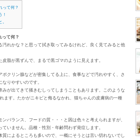
れって何？
う！
と。
れって何？
る汚れかな？と思って拭き取ってみるけれど、良く見てみると他
た皮脂が黒ずんで、まるで黒ゴマのように見えます。
アポクリン腺などが密集してる上に、食事などで汚れやすく、さ
になりやすいのです。
痒みが出てきて掻きむしってしまうこともあります。このような
ばれます。たかがニキビと侮るなかれ、猫ちゃんの皮膚病の一種
モンバランス、フードの質・・・と因は色々と考えられますが、
っていません。品種・性別・年齢問わず発症します。
体質によるところも多いので、一概にそうとは言い切れないでし