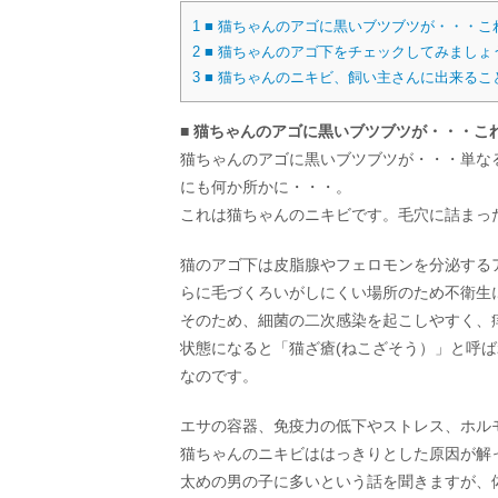
1
■ 猫ちゃんのアゴに黒いブツブツが・・・こ
2
■ 猫ちゃんのアゴ下をチェックしてみましょ
3
■ 猫ちゃんのニキビ、飼い主さんに出来るこ
■ 猫ちゃんのアゴに黒いブツブツが・・・こ
猫ちゃんのアゴに黒いブツブツが・・・単な
にも何か所かに・・・。
これは猫ちゃんのニキビです。毛穴に詰まっ
猫のアゴ下は皮脂腺やフェロモンを分泌する
らに毛づくろいがしにくい場所のため不衛生
そのため、細菌の二次感染を起こしやすく、
状態になると「猫ざ瘡(ねこざそう）」と呼
なのです。
エサの容器、免疫力の低下やストレス、ホル
猫ちゃんのニキビははっきりとした原因が解
太めの男の子に多いという話を聞きますが、