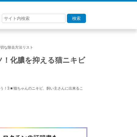
検索
適切な除去方法リスト
ツ！化膿を抑える猫ニキビ
う！3 ■ 猫ちゃんのニキビ、飼い主さんに出来るこ