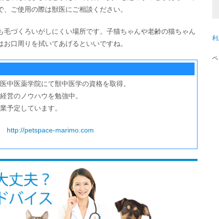
で、ご使用の際は獣医にご相談ください。
も毛づくろいがしにくい場所です。子猫ちゃんや老齢の猫ちゃん
利
はお口周りを拭いてあげるといいですね。
ペ
医中医薬学院にて獣中医学の資格を取得。
経営のノウハウを勉強中。
開業予定しています。
も
http://petspace-marimo.com