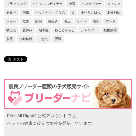
ブラッシング
クリスマスディナー
地震
インタビュー
ストレス
衣食住
病気
ペットとクリスマス
犬
手作りごはん
水分補給
トイレ
散歩
病院
長生き
毛玉
リード
噛む
フード
吠える
夏休み
熱中症
ねこじゃらし
シャンプー
動物病院
脱毛
行動特性
ごはん
肥満
Pet's All Rightの公式アカウントでは、
ペットの健康に役立つ情報を発信しています。