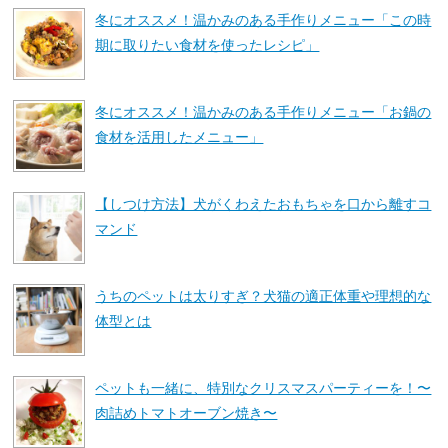
冬にオススメ！温かみのある手作りメニュー「この時
期に取りたい食材を使ったレシピ」
冬にオススメ！温かみのある手作りメニュー「お鍋の
食材を活用したメニュー」
【しつけ方法】犬がくわえたおもちゃを口から離すコ
マンド
うちのペットは太りすぎ？犬猫の適正体重や理想的な
体型とは
ペットも一緒に、特別なクリスマスパーティーを！〜
肉詰めトマトオーブン焼き〜