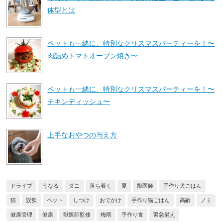
体型とは
ペットも一緒に、特別なクリスマスパーティーを！〜
肉詰めトマトオーブン焼き〜
ペットも一緒に、特別なクリスマスパーティーを！〜
チキンディッシュ〜
上手なおやつの与え方
ドライブ
うなる
ダニ
落ち着く
夏
獣医師
手作り犬ごはん
猫
誤飲
ペット
しつけ
おでかけ
手作り猫ごはん
高齢
ノミ
健康管理
健康
獣医師監修
梅雨
手作り食
緊急備え