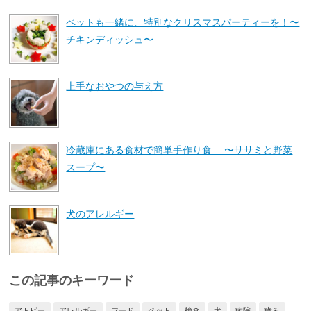
ペットも一緒に、特別なクリスマスパーティーを！〜
チキンディッシュ〜
上手なおやつの与え方
冷蔵庫にある食材で簡単手作り食 〜ササミと野菜
スープ〜
犬のアレルギー
この記事のキーワード
アトピー
アレルギー
フード
ペット
検査
犬
病院
痒み