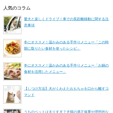
人気のコラム
愛犬と楽しくドライブ！車での長距離移動に関する注
意事項
冬にオススメ！温かみのある手作りメニュー「この時
期に取りたい食材を使ったレシピ」
冬にオススメ！温かみのある手作りメニュー「お鍋の
食材を活用したメニュー」
【しつけ方法】犬がくわえたおもちゃを口から離すコ
マンド
うちのペットは太りすぎ？犬猫の適正体重や理想的な