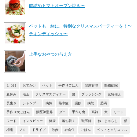
肉詰めトマトオーブン焼き〜
ペットも一緒に、特別なクリスマスパーティーを！〜
チキンディッシュ〜
上手なおやつの与え方
しつけ
おでかけ
ペット
手作りごはん
健康管理
動物病院
夏休み
毛玉
クリスマスディナー
夏
ブラッシング
緊急備え
長生き
シャンプー
病気
熱中症
誤飲
病院
肥満
手作り犬ごはん
獣医師監修
ダニ
手作り食
高齢
犬
リード
フード
インタビュー
健康
落ち着く
獣医師
ねこじゃらし
猫
梅雨
ノミ
ドライブ
散歩
衣食住
ごはん
ペットとクリスマス