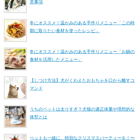
意事項
冬にオススメ！温かみのある手作りメニュー「この時
期に取りたい食材を使ったレシピ」
冬にオススメ！温かみのある手作りメニュー「お鍋の
食材を活用したメニュー」
【しつけ方法】犬がくわえたおもちゃを口から離すコ
マンド
うちのペットは太りすぎ？犬猫の適正体重や理想的な
体型とは
ペットも一緒に、特別なクリスマスパーティーを！〜