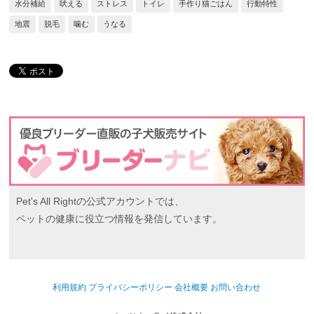
水分補給
吠える
ストレス
トイレ
手作り猫ごはん
行動特性
地震
脱毛
噛む
うなる
Pet's All Rightの公式アカウントでは、
ペットの健康に役立つ情報を発信しています。
利用規約
プライバシーポリシー
会社概要
お問い合わせ