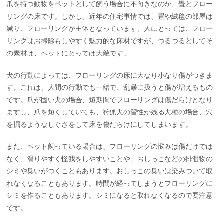
爪を持つ動物をペットとして飼う場合に不向きなのが、畳とフロー
リングの床です。しかし、近年の住宅事情では、畳や絨毯の部屋は
減り、フローリングが主体となっています。人にとっては、フロー
リングはお掃除もしやすく魅力的な床材ですが、つるつるとしてそ
の素材は、ペットにとっては大敵です。
犬の行動によっては、フローリングの床に大なり小なり傷がつきま
す。これは、人間の行動でも一緒で、乱暴に扱うと傷が増えるもの
です。爪が固い犬の場合、短期間でフローリングは傷だらけとなり
ますし、爪を短くしていても、狩猟犬の習性が残る犬種の場合、穴
を掘るようなしぐさをして床を傷だらけにしてしまいます。
また、ペット飼っている場合は、フローリングの悩みは傷だけでは
なく、滑りやすく怪我をしやすいことや、おしっこなどの排泄物の
シミや臭いがつくこともあります。おしっこの臭いは染みついて取
れなくなることもあります。時間が経ってしまうとフローリングに
シミを作ることもあります。シミになると取れなくなるので要注意
です。