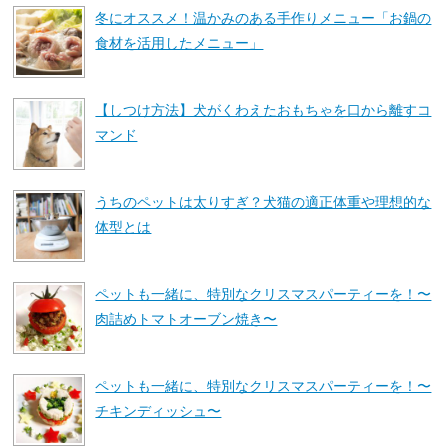
冬にオススメ！温かみのある手作りメニュー「お鍋の
食材を活用したメニュー」
【しつけ方法】犬がくわえたおもちゃを口から離すコ
マンド
うちのペットは太りすぎ？犬猫の適正体重や理想的な
体型とは
ペットも一緒に、特別なクリスマスパーティーを！〜
肉詰めトマトオーブン焼き〜
ペットも一緒に、特別なクリスマスパーティーを！〜
チキンディッシュ〜