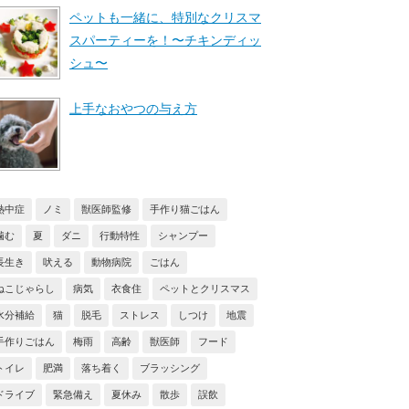
ペットも一緒に、特別なクリスマ
スパーティーを！〜チキンディッ
シュ〜
上手なおやつの与え方
熱中症
ノミ
獣医師監修
手作り猫ごはん
噛む
夏
ダニ
行動特性
シャンプー
長生き
吠える
動物病院
ごはん
ねこじゃらし
病気
衣食住
ペットとクリスマス
水分補給
猫
脱毛
ストレス
しつけ
地震
手作りごはん
梅雨
高齢
獣医師
フード
トイレ
肥満
落ち着く
ブラッシング
ドライブ
緊急備え
夏休み
散歩
誤飲