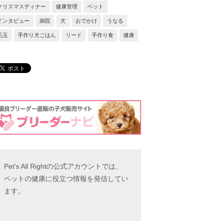
クリスマスディナー
健康管理
ペット
インタビュー
病院
犬
おでかけ
うなる
毛玉
手作り犬ごはん
リード
手作り食
健康
Pet's All Rightの公式アカウントでは、
ペットの健康に役立つ情報を発信してい
ます。