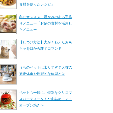
食材を使ったレシピ」
冬にオススメ！温かみのある手作
りメニュー「お鍋の食材を活用し
たメニュー」
【しつけ方法】犬がくわえたおも
ちゃを口から離すコマンド
うちのペットは太りすぎ？犬猫の
適正体重や理想的な体型とは
ペットも一緒に、特別なクリスマ
スパーティーを！〜肉詰めトマト
オーブン焼き〜