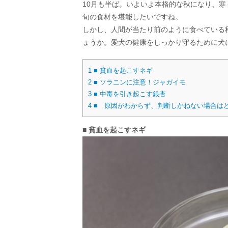
10月も半ば。いよいよ本格的な秋になり、
旬の食材を堪能したいですね。
しかし、人間が当たり前のように食べている
ょうか。愛犬の健康をしっかり守るために犬
1
■ 貧血を起こすネギ
2
■ ソラニンに注意！ジャガイモ
3
■ 中毒を引き起こす銀杏
4
■ 原因がわからず、判断しかねない場合は
■ 貧血を起こすネギ