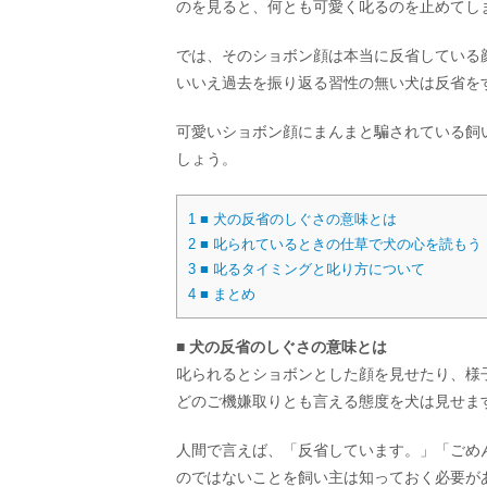
のを見ると、何とも可愛く叱るのを止めてし
では、そのショボン顔は本当に反省している
いいえ過去を振り返る習性の無い犬は反省を
可愛いショボン顔にまんまと騙されている飼
しょう。
1
■ 犬の反省のしぐさの意味とは
2
■ 叱られているときの仕草で犬の心を読もう
3
■ 叱るタイミングと叱り方について
4
■ まとめ
■ 犬の反省のしぐさの意味とは
叱られるとショボンとした顔を見せたり、様
どのご機嫌取りとも言える態度を犬は見せま
人間で言えば、「反省しています。」「ごめ
のではないことを飼い主は知っておく必要が