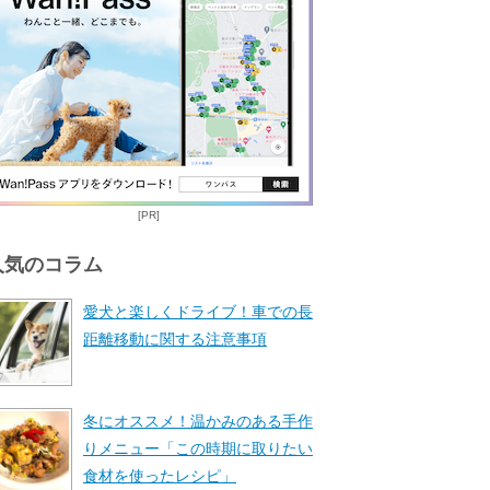
[PR]
人気のコラム
愛犬と楽しくドライブ！車での長
距離移動に関する注意事項
冬にオススメ！温かみのある手作
りメニュー「この時期に取りたい
食材を使ったレシピ」