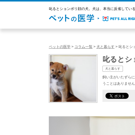
叱るとションボリ顔の犬。犬は、本当に反省しているの
ペットの医学
>
コラム一覧
>
犬と暮らす
>
叱るとシ
叱るとシ
犬と暮らす
飼い主がいたずらに
うことはありません