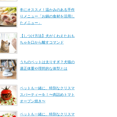
冬にオススメ！温かみのある手作
りメニュー「お鍋の食材を活用し
たメニュー」
【しつけ方法】犬がくわえたおも
ちゃを口から離すコマンド
うちのペットは太りすぎ？犬猫の
適正体重や理想的な体型とは
ペットも一緒に、特別なクリスマ
スパーティーを！〜肉詰めトマト
オーブン焼き〜
ペットも一緒に、特別なクリスマ