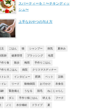
スパーティーを！〜チキンディッ
シュ〜
上手なおやつの与え方
毛玉
ごはん
猫
シャンプー
病気
夏休み
獣医師
健康管理
ブラッシング
地震
手作り食
散歩
梅雨
手作りごはん
手作り犬ごはん
病院
クリスマスディナー
ストレス
インタビュー
肥満
ペット
誤飲
トイレ
リード
動物病院
おでかけ
衣食住
高齢
緊急備え
うなる
脱毛
ねこじゃらし
健康
ダニ
手作り猫ごはん
吠える
フード
犬
ノミ
水分補給
ドライブ
夏