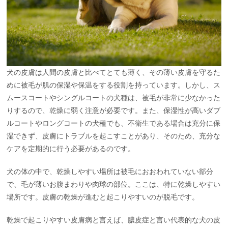
犬の皮膚は人間の皮膚と比べてとても薄く、その薄い皮膚を守るた
めに被毛が肌の保湿や保温をする役割を持っています。しかし、ス
ムースコートやシングルコートの犬種は、被毛が非常に少なかった
りするので、乾燥に弱く注意が必要です。また、保湿性が高いダブ
ルコートやロングコートの犬種でも、不衛生である場合は充分に保
湿できず、皮膚にトラブルを起こすことがあり、そのため、充分な
ケアを定期的に行う必要があるのです。
犬の体の中で、乾燥しやすい場所は被毛におおわれていない部分
で、毛が薄いお腹まわりや肉球の部位。ここは、特に乾燥しやすい
場所です。皮膚の乾燥が進むと起こりやすいのが脱毛です。
乾燥で起こりやすい皮膚病と言えば、膿皮症と言い代表的な犬の皮