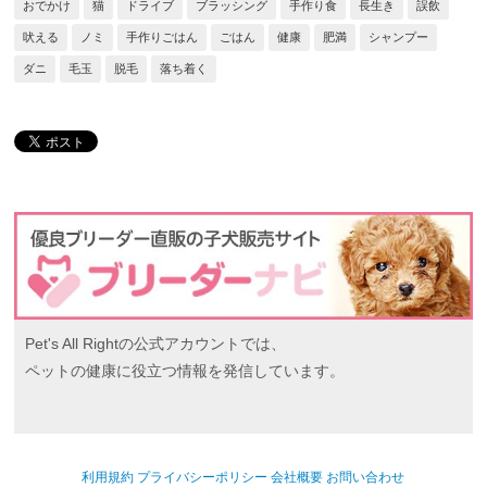
おでかけ
猫
ドライブ
ブラッシング
手作り食
長生き
誤飲
吠える
ノミ
手作りごはん
ごはん
健康
肥満
シャンプー
ダニ
毛玉
脱毛
落ち着く
Pet's All Rightの公式アカウントでは、
ペットの健康に役立つ情報を発信しています。
利用規約
プライバシーポリシー
会社概要
お問い合わせ