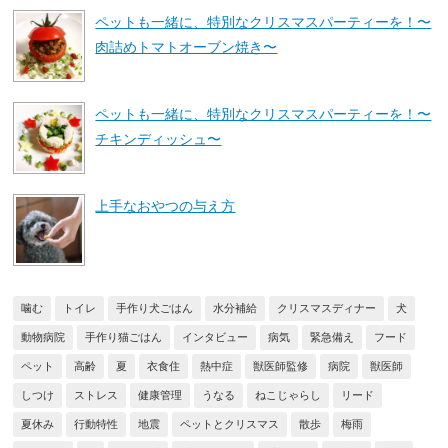
ペットも一緒に、特別なクリスマスパーティーを！〜
肉詰めトマトオーブン焼き〜
ペットも一緒に、特別なクリスマスパーティーを！〜
チキンディッシュ〜
上手なおやつの与え方
噛む
トイレ
手作り犬ごはん
水分補給
クリスマスディナー
犬
動物病院
手作り猫ごはん
インタビュー
病気
緊急備え
フード
ペット
高齢
夏
衣食住
熱中症
獣医師監修
病院
獣医師
しつけ
ストレス
健康管理
うなる
ねこじゃらし
リード
夏休み
行動特性
地震
ペットとクリスマス
散歩
梅雨