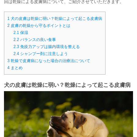
回は乾燥による皮膚病について、ご紹介させていただきます。
1
犬の皮膚は乾燥に弱い？乾燥によって起こる皮膚病
2
皮膚の乾燥から守るポイントとは
2.1
保湿
2.2
バランスの良い食事
2.3
免疫力アップは腸内環境を整える
2.4
シャンプー剤に注意しよう
3
乾燥で皮膚病になった場合の治療法について
4
まとめ
犬の皮膚は乾燥に弱い？乾燥によって起こる皮膚病