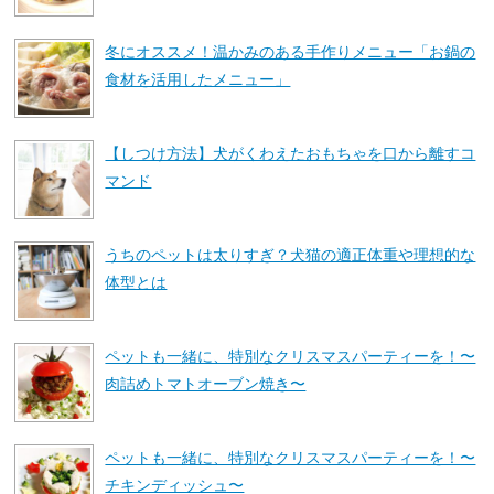
冬にオススメ！温かみのある手作りメニュー「お鍋の
食材を活用したメニュー」
【しつけ方法】犬がくわえたおもちゃを口から離すコ
マンド
うちのペットは太りすぎ？犬猫の適正体重や理想的な
体型とは
ペットも一緒に、特別なクリスマスパーティーを！〜
肉詰めトマトオーブン焼き〜
ペットも一緒に、特別なクリスマスパーティーを！〜
チキンディッシュ〜