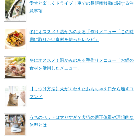
愛犬と楽しくドライブ！車での長距離移動に関する注
意事項
冬にオススメ！温かみのある手作りメニュー「この時
期に取りたい食材を使ったレシピ」
冬にオススメ！温かみのある手作りメニュー「お鍋の
食材を活用したメニュー」
【しつけ方法】犬がくわえたおもちゃを口から離すコ
マンド
うちのペットは太りすぎ？犬猫の適正体重や理想的な
体型とは