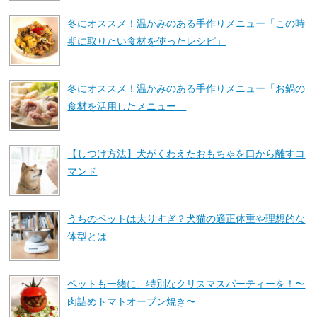
冬にオススメ！温かみのある手作りメニュー「この時
期に取りたい食材を使ったレシピ」
冬にオススメ！温かみのある手作りメニュー「お鍋の
食材を活用したメニュー」
【しつけ方法】犬がくわえたおもちゃを口から離すコ
マンド
うちのペットは太りすぎ？犬猫の適正体重や理想的な
体型とは
ペットも一緒に、特別なクリスマスパーティーを！〜
肉詰めトマトオーブン焼き〜