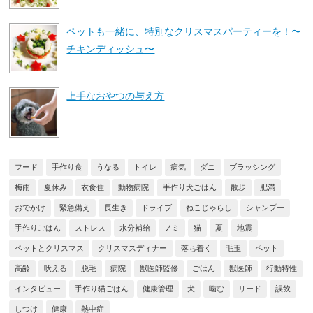
ペットも一緒に、特別なクリスマスパーティーを！〜
チキンディッシュ〜
上手なおやつの与え方
フード
手作り食
うなる
トイレ
病気
ダニ
ブラッシング
梅雨
夏休み
衣食住
動物病院
手作り犬ごはん
散歩
肥満
おでかけ
緊急備え
長生き
ドライブ
ねこじゃらし
シャンプー
手作りごはん
ストレス
水分補給
ノミ
猫
夏
地震
ペットとクリスマス
クリスマスディナー
落ち着く
毛玉
ペット
高齢
吠える
脱毛
病院
獣医師監修
ごはん
獣医師
行動特性
インタビュー
手作り猫ごはん
健康管理
犬
噛む
リード
誤飲
しつけ
健康
熱中症