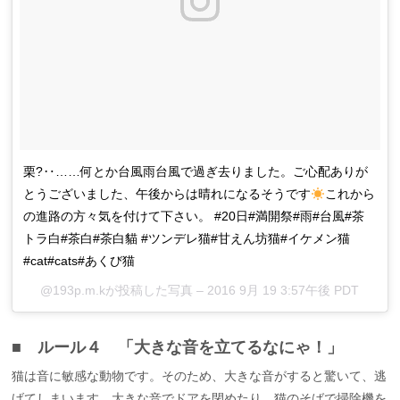
栗?‥……何とか台風雨台風で過ぎ去りました。ご心配ありが
とうございました、午後からは晴れになるそうです
これから
の進路の方々気を付けて下さい。 #20日#満開祭#雨#台風#茶
トラ白#茶白#茶白貓 #ツンデレ猫#甘えん坊猫#イケメン猫
#cat#cats#あくび猫
@193p.m.kが投稿した写真 –
2016 9月 19 3:57午後 PDT
■ ルール４ 「大きな音を立てるなにゃ！」
猫は音に敏感な動物です。そのため、大きな音がすると驚いて、逃
げてしまいます。大きな音でドアを閉めたり、猫のそばで掃除機を