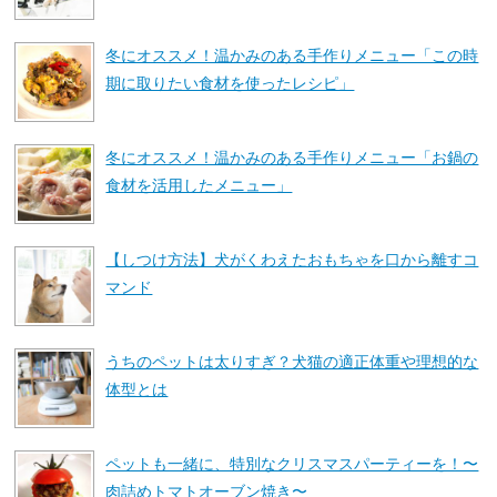
冬にオススメ！温かみのある手作りメニュー「この時
期に取りたい食材を使ったレシピ」
冬にオススメ！温かみのある手作りメニュー「お鍋の
食材を活用したメニュー」
【しつけ方法】犬がくわえたおもちゃを口から離すコ
マンド
うちのペットは太りすぎ？犬猫の適正体重や理想的な
体型とは
ペットも一緒に、特別なクリスマスパーティーを！〜
肉詰めトマトオーブン焼き〜