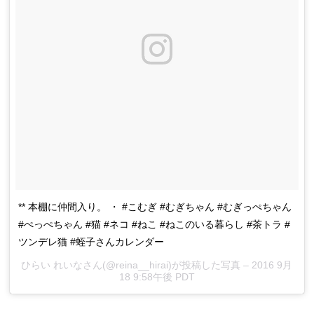
** 本棚に仲間入り。 ・ #こむぎ #むぎちゃん #むぎっぺちゃん
#ぺっぺちゃん #猫 #ネコ #ねこ #ねこのいる暮らし #茶トラ #
ツンデレ猫 #蛭子さんカレンダー
ひらい れいなさん(@reina__hirai)が投稿した写真 –
2016 9月
18 9:58午後 PDT