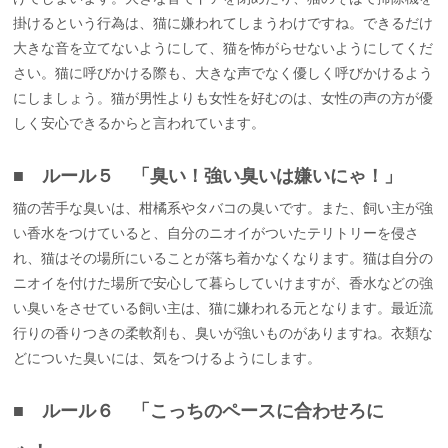
掛けるという行為は、猫に嫌われてしまうわけですね。できるだけ
大きな音を立てないようにして、猫を怖がらせないようにしてくだ
さい。猫に呼びかける際も、大きな声でなく優しく呼びかけるよう
にしましょう。猫が男性よりも女性を好むのは、女性の声の方が優
しく安心できるからと言われています。
■ ルール５ 「臭い！強い臭いは嫌いにゃ！」
猫の苦手な臭いは、柑橘系やタバコの臭いです。また、飼い主が強
い香水をつけていると、自分のニオイがついたテリトリーを侵さ
れ、猫はその場所にいることが落ち着かなくなります。猫は自分の
ニオイを付けた場所で安心して暮らしていけますが、香水などの強
い臭いをさせている飼い主は、猫に嫌われる元となります。最近流
行りの香りつきの柔軟剤も、臭いが強いものがありますね。衣類な
どについた臭いには、気をつけるようにします。
■ ルール６ 「こっちのペースに合わせろに