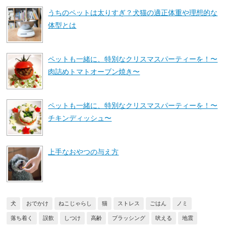
うちのペットは太りすぎ？犬猫の適正体重や理想的な
体型とは
ペットも一緒に、特別なクリスマスパーティーを！〜
肉詰めトマトオーブン焼き〜
ペットも一緒に、特別なクリスマスパーティーを！〜
チキンディッシュ〜
上手なおやつの与え方
犬
おでかけ
ねこじゃらし
猫
ストレス
ごはん
ノミ
落ち着く
誤飲
しつけ
高齢
ブラッシング
吠える
地震