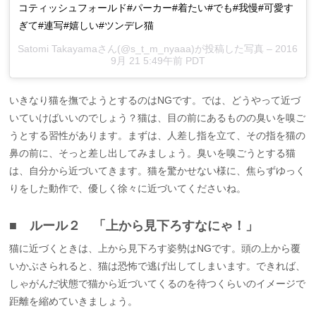
コティッシュフォールド#パーカー#着たい#でも#我慢#可愛す
ぎて#連写#嬉しい#ツンデレ猫
Satomi Takayamaさん(@s_t_m_nyaaa)が投稿した写真 –
2016
9月 21 5:49午前 PDT
いきなり猫を撫でようとするのはNGです。では、どうやって近づ
いていけばいいのでしょう？猫は、目の前にあるものの臭いを嗅ご
うとする習性があります。まずは、人差し指を立て、その指を猫の
鼻の前に、そっと差し出してみましょう。臭いを嗅ごうとする猫
は、自分から近づいてきます。猫を驚かせない様に、焦らずゆっく
りをした動作で、優しく徐々に近づいてくださいね。
■ ルール２ 「上から見下ろすなにゃ！」
猫に近づくときは、上から見下ろす姿勢はNGです。頭の上から覆
いかぶさられると、猫は恐怖で逃げ出してしまいます。できれば、
しゃがんだ状態で猫から近づいてくるのを待つくらいのイメージで
距離を縮めていきましょう。