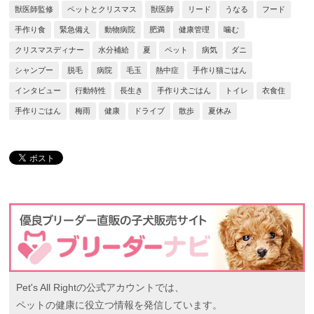
獣医師監修
ペットとクリスマス
獣医師
リード
うなる
フード
手作り食
緊急備え
動物病院
肥満
健康管理
噛む
クリスマスディナー
水分補給
夏
ペット
病気
ダニ
シャンプー
脱毛
病院
毛玉
熱中症
手作り猫ごはん
インタビュー
行動特性
長生き
手作り犬ごはん
トイレ
衣食住
手作りごはん
梅雨
健康
ドライブ
散歩
夏休み
Pet's All Rightの公式アカウントでは、
ペットの健康に役立つ情報を発信しています。