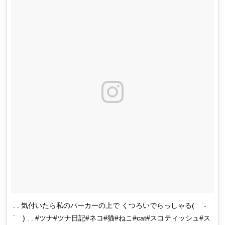
. . 気付いたら私のパーカーの上で くつろいでらっしゃる( ˙-
˙ ) . . #ツナ#ツナ日記#ネコ#猫#ねこ#cat#スコティッシュ#ス