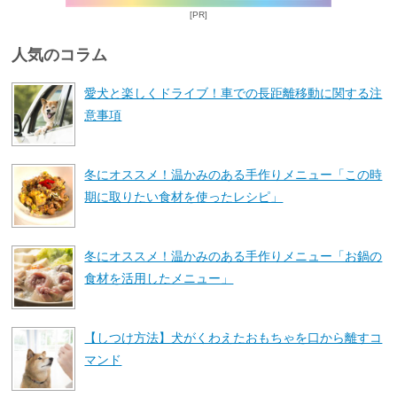
[PR]
人気のコラム
愛犬と楽しくドライブ！車での長距離移動に関する注
意事項
冬にオススメ！温かみのある手作りメニュー「この時
期に取りたい食材を使ったレシピ」
冬にオススメ！温かみのある手作りメニュー「お鍋の
食材を活用したメニュー」
【しつけ方法】犬がくわえたおもちゃを口から離すコ
マンド