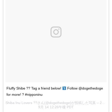
Fluffy Shibe ?? Tag a friend below!
Follow @dogethedoge
for more! ? #nipponinu
Shiba Inu Lovers ??さん(@dogethedoge)が投稿した写真 –
2016
9月 14 12:26午後 PDT