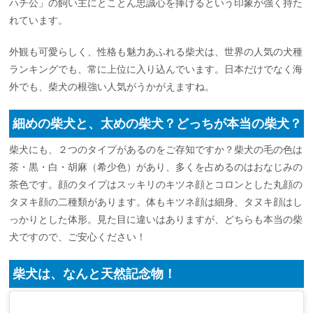
ハチ公」の飼い主にとことん忠誠心を捧げるという印象が強く持た
れています。
外観も可愛らしく、性格も魅力あふれる柴犬は、世界の人気の犬種
ランキングでも、常に上位に入り込んでいます。日本だけでなく海
外でも、柴犬の根強い人気がうかがえますね。
細めの柴犬と、太めの柴犬？どっちが本当の柴犬？
柴犬にも、２つのタイプがあるのをご存知ですか？柴犬の毛の色は
茶・黒・白・胡麻（希少色）があり、多くを占めるのはおなじみの
茶色です。顔のタイプはスッキリのキツネ顔とコロンとした丸顔の
タヌキ顔の二種類があります。体もキツネ顔は細身、タヌキ顔はし
っかりとした体形。見た目に違いはありますが、どちらも本当の柴
犬ですので、ご安心ください！
柴犬は、なんと天然記念物！