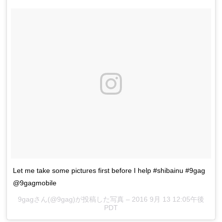
Let me take some pictures first before I help #shibainu #9gag
@9gagmobile
9gagさん(@9gag)が投稿した写真 –
2016 9月 13 12:05午後
PDT