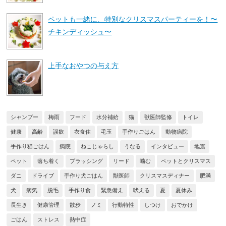
ペットも一緒に、特別なクリスマスパーティーを！〜
チキンディッシュ〜
上手なおやつの与え方
シャンプー
梅雨
フード
水分補給
猫
獣医師監修
トイレ
健康
高齢
誤飲
衣食住
毛玉
手作りごはん
動物病院
手作り猫ごはん
病院
ねこじゃらし
うなる
インタビュー
地震
ペット
落ち着く
ブラッシング
リード
噛む
ペットとクリスマス
ダニ
ドライブ
手作り犬ごはん
獣医師
クリスマスディナー
肥満
犬
病気
脱毛
手作り食
緊急備え
吠える
夏
夏休み
長生き
健康管理
散歩
ノミ
行動特性
しつけ
おでかけ
ごはん
ストレス
熱中症