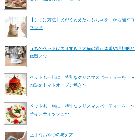
【しつけ方法】犬がくわえたおもちゃを口から離すコ
マンド
うちのペットは太りすぎ？犬猫の適正体重や理想的な
体型とは
ペットも一緒に、特別なクリスマスパーティーを！〜
肉詰めトマトオーブン焼き〜
ペットも一緒に、特別なクリスマスパーティーを！〜
チキンディッシュ〜
上手なおやつの与え方