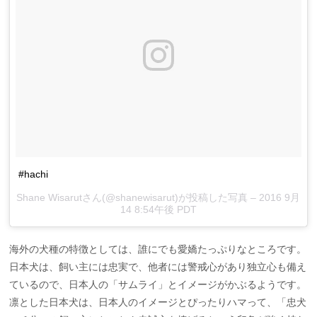
#hachi
Shane Wisarutさん(@shanewisarut)が投稿した写真 –
2016 9月
14 8:54午後 PDT
海外の犬種の特徴としては、誰にでも愛嬌たっぷりなところです。
日本犬は、飼い主には忠実で、他者には警戒心があり独立心も備え
ているので、日本人の「サムライ」とイメージがかぶるようです。
凛とした日本犬は、日本人のイメージとぴったりハマって、「忠犬