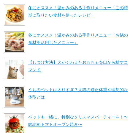
冬にオススメ！温かみのある手作りメニュー「この時
期に取りたい食材を使ったレシピ」
冬にオススメ！温かみのある手作りメニュー「お鍋の
食材を活用したメニュー」
【しつけ方法】犬がくわえたおもちゃを口から離すコ
マンド
うちのペットは太りすぎ？犬猫の適正体重や理想的な
体型とは
ペットも一緒に、特別なクリスマスパーティーを！〜
肉詰めトマトオーブン焼き〜