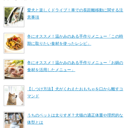
愛犬と楽しくドライブ！車での長距離移動に関する注
意事項
冬にオススメ！温かみのある手作りメニュー「この時
期に取りたい食材を使ったレシピ」
冬にオススメ！温かみのある手作りメニュー「お鍋の
食材を活用したメニュー」
【しつけ方法】犬がくわえたおもちゃを口から離すコ
マンド
うちのペットは太りすぎ？犬猫の適正体重や理想的な
体型とは