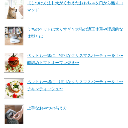
【しつけ方法】犬がくわえたおもちゃを口から離すコ
マンド
うちのペットは太りすぎ？犬猫の適正体重や理想的な
体型とは
ペットも一緒に、特別なクリスマスパーティーを！〜
肉詰めトマトオーブン焼き〜
ペットも一緒に、特別なクリスマスパーティーを！〜
チキンディッシュ〜
上手なおやつの与え方