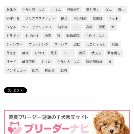
夏休み
手作り猫ごはん
ごはん
行動特性
落ち着く
ダニ
噛む
手作り食
クリスマスディナー
散歩
水分補給
獣医師
ペット
うなる
ペットとクリスマス
熱中症
ノミ
高齢
脱毛
犬
ドライブ
おでかけ
地震
猫
動物病院
手作りごはん
シャンプー
ブラッシング
ストレス
誤飲
ねこじゃらし
病院
長生き
健康
しつけ
毛玉
フード
梅雨
吠える
緊急備え
リード
健康管理
トイレ
手作り犬ごはん
獣医師監修
夏
インタビュー
病気
衣食住
肥満