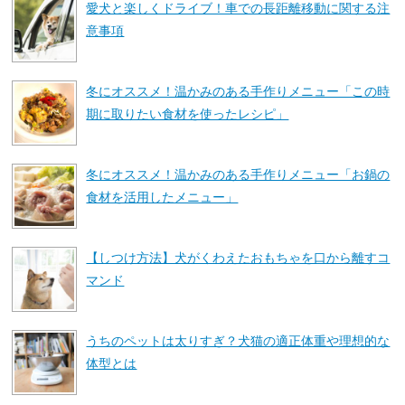
愛犬と楽しくドライブ！車での長距離移動に関する注
意事項
冬にオススメ！温かみのある手作りメニュー「この時
期に取りたい食材を使ったレシピ」
冬にオススメ！温かみのある手作りメニュー「お鍋の
食材を活用したメニュー」
【しつけ方法】犬がくわえたおもちゃを口から離すコ
マンド
うちのペットは太りすぎ？犬猫の適正体重や理想的な
体型とは