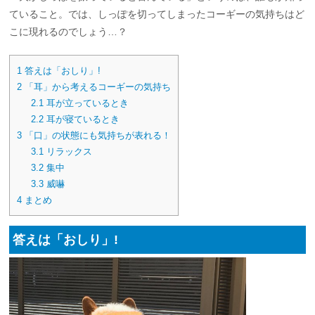
ていること。では、しっぽを切ってしまったコーギーの気持ちはど
こに現れるのでしょう…？
1
答えは「おしり」!
2
「耳」から考えるコーギーの気持ち
2.1
耳が立っているとき
2.2
耳が寝ているとき
3
「口」の状態にも気持ちが表れる！
3.1
リラックス
3.2
集中
3.3
威嚇
4
まとめ
答えは「おしり」!