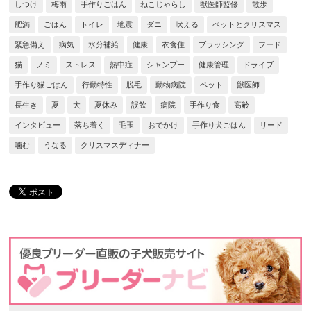
しつけ
梅雨
手作りごはん
ねこじゃらし
獣医師監修
散歩
肥満
ごはん
トイレ
地震
ダニ
吠える
ペットとクリスマス
緊急備え
病気
水分補給
健康
衣食住
ブラッシング
フード
猫
ノミ
ストレス
熱中症
シャンプー
健康管理
ドライブ
手作り猫ごはん
行動特性
脱毛
動物病院
ペット
獣医師
長生き
夏
犬
夏休み
誤飲
病院
手作り食
高齢
インタビュー
落ち着く
毛玉
おでかけ
手作り犬ごはん
リード
噛む
うなる
クリスマスディナー