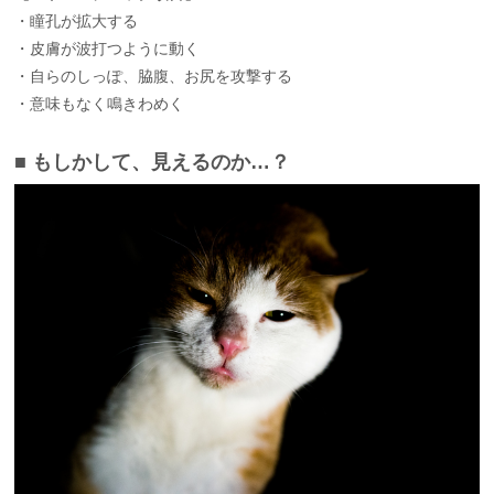
・瞳孔が拡大する
・皮膚が波打つように動く
・自らのしっぽ、脇腹、お尻を攻撃する
・意味もなく鳴きわめく
■ もしかして、見えるのか…？