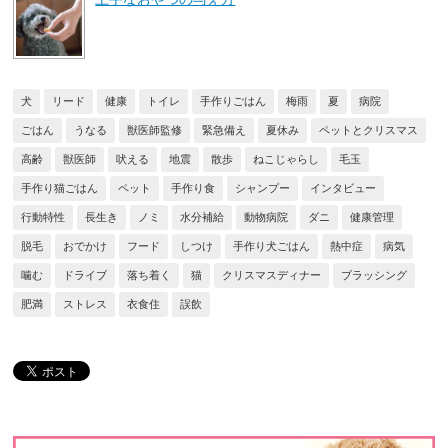
犬
リード
健康
トイレ
手作りごはん
梅雨
夏
病院
ごはん
うなる
獣医師監修
緊急備え
夏休み
ペットとクリスマス
高齢
獣医師
吠える
地震
散歩
ねこじゃらし
毛玉
手作り猫ごはん
ペット
手作り食
シャンプー
インタビュー
行動特性
長生き
ノミ
水分補給
動物病院
ダニ
健康管理
脱毛
おでかけ
フード
しつけ
手作り犬ごはん
熱中症
病気
噛む
ドライブ
落ち着く
猫
クリスマスディナー
ブラッシング
肥満
ストレス
衣食住
誤飲